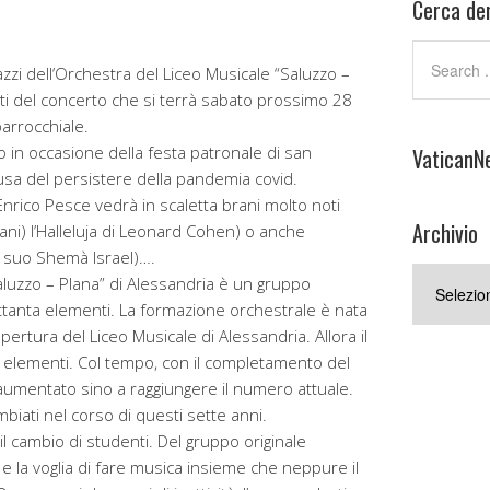
Cerca den
zi dell’Orchestra del Liceo Musicale “Saluzzo –
sti del concerto che si terrà sabato prossimo 28
parrocchiale.
o in occasione della festa patronale di san
VaticanN
usa del persistere della pandemia covid.
 Enrico Pesce vedrà in scaletta brani molto noti
Archivio
ani) l’Halleluja di Leonard Cohen) o anche
 suo Shemà Israel)….
Archivio
aluzzo – Plana” di Alessandria è un gruppo
tanta elementi. La formazione orchestrale è nata
ertura del Liceo Musicale di Alessandria. Allora il
 elementi. Col tempo, con il completamento del
aumentato sino a raggiungere il numero attuale.
iati nel corso di questi sette anni.
l cambio di studenti. Del gruppo originale
e la voglia di fare musica insieme che neppure il