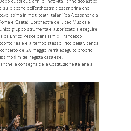
opo quasi due anni di inattività, l’anno scolastico
o sulle scene dell’orchestra alessandrina che
evolissima in molti teatri italiani (da Alessandria a
oma e Gaeta). L’orchestra del Liceo Musicale
l’unico gruppo strumentale autorizzato a eseguire
ta da Enrico Pesce per il Film di Francesco
cconto reale e al tempo stesso lirico della vicenda
 concerto del 28 maggio verrà eseguito proprio il
lissimo film del regista casalese.
anche la consegna della Costituzione italiana ai