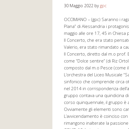
30 Maggio 2022
by
gpc
OCCIMIANO – (gpc) Saranno i ragaz
Plana” di Alessandria i protagoni
maggio alle ore 17, 45 in Chiesa 
Il Concerto, che era stato pensat
Valerio, era stato rimandato a ca
Il Concerto, diretto dal m.o prof.
come “Dolce sentire” (di Riz Ortol
composto dal m.o Pesce (come il
L’orchestra del Liceo Musicale “S
sinfonico che comprende circa ot
nel 2014 in corrispondenza dell’ap
gruppo contava una quindicina di
corso quinquennale, il gruppo è 
Ovviamente gli elementi sono camb
L’avvicendamento è coinciso con i
rimangono inalterate la passione 