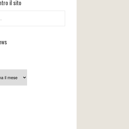
tro il sito
ews