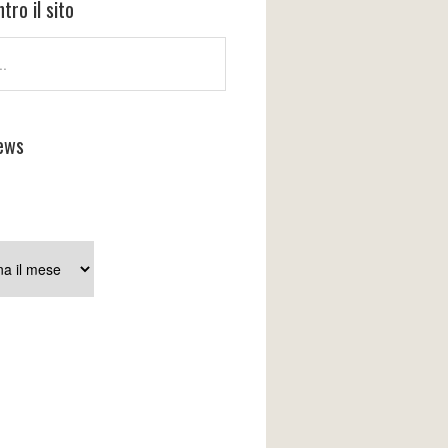
tro il sito
ews