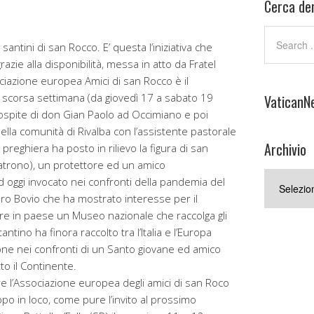
Cerca den
ntini di san Rocco. E’ questa l’iniziativa che
azie alla disponibilità, messa in atto da Fratel
ciazione europea Amici di san Rocco è il
la scorsa settimana (da giovedì 17 a sabato 19
VaticanN
 ospite di don Gian Paolo ad Occimiano e poi
lla comunità di Rivalba con l’assistente pastorale
Archivio
preghiera ha posto in rilievo la figura di san
patrono), un protettore ed un amico
Archivio
 oggi invocato nei confronti della pandemia del
iero Bovio che ha mostrato interesse per il
e in paese un Museo nazionale che raccolga gli
antino ha finora raccolto tra l’Italia e l’Europa
ne nei confronti di un Santo giovane ed amico
to il Continente.
re l’Associazione europea degli amici di san Roco
po in loco, come pure l’invito al prossimo