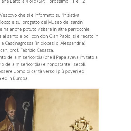
ana Battolla /Follo (SP) il prossimo 11 e 12
escovo che si è informato sull’iniziativa
Rocco e sul progetto del Museo dei santini
ne ha anche potuto visitare in altre parrocchie
 al santo e poi, con don Gian Paolo, si è recato in
o a Cascinagrossa (in diocesi di Alessandria),
can. prof. Fabrizio Casazza.
to della misericordia (che il Papa aveva invitato a
rio della misericordia) e nonostante i secoli,
ssere uomo di carità verso i più poveri ed i
ia ed in Europa.