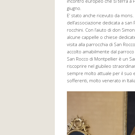
incontro europeo che si terrà a Pi
giugno.
E’ stato anche ricevuto da mons. V
dell’associazione dedicata a san 
rocchini. Con l’aiuto di don Simo
alcune cappelle o chiese dedicate
visita alla parrocchia di San Rocc
accolto amabilmente dal parroco 
San Rocco di Montpellier è un San
riscoprire nel giubileo straordina
sempre molto attuale per il suo e
sofferenti, molto venerato in Ital