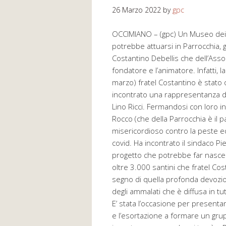
26 Marzo 2022
by
gpc
OCCIMIANO – (gpc) Un Museo dei sa
potrebbe attuarsi in Parrocchia, gr
Costantino Debellis che dell’Asso
fondatore e l’animatore. Infatti, 
marzo) fratel Costantino è stato
incontrato una rappresentanza de
Lino Ricci. Fermandosi con loro in 
Rocco (che della Parrocchia è il 
misericordioso contro la peste ed
covid. Ha incontrato il sindaco P
progetto che potrebbe far nascer
oltre 3.000 santini che fratel Cost
segno di quella profonda devozio
degli ammalati che è diffusa in tut
E’ stata l’occasione per presenta
e l’esortazione a formare un grup