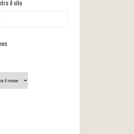
tro il sito
ews