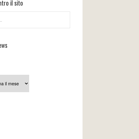
tro il sito
ews