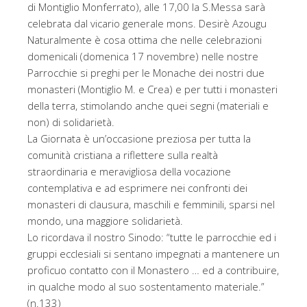
di Montiglio Monferrato), alle 17,00 la S.Messa sarà
celebrata dal vicario generale mons. Desirè Azougu
Naturalmente è cosa ottima che nelle celebrazioni
domenicali (domenica 17 novembre) nelle nostre
Parrocchie si preghi per le Monache dei nostri due
monasteri (Montiglio M. e Crea) e per tutti i monasteri
della terra, stimolando anche quei segni (materiali e
non) di solidarietà.
La Giornata è un’occasione preziosa per tutta la
comunità cristiana a riflettere sulla realtà
straordinaria e meravigliosa della vocazione
contemplativa e ad esprimere nei confronti dei
monasteri di clausura, maschili e femminili, sparsi nel
mondo, una maggiore solidarietà.
Lo ricordava il nostro Sinodo: “tutte le parrocchie ed i
gruppi ecclesiali si sentano impegnati a mantenere un
proficuo contatto con il Monastero … ed a contribuire,
in qualche modo al suo sostentamento materiale.”
(n.133)