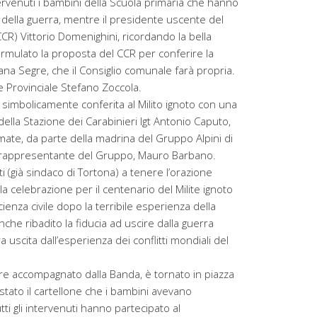
rvenuti i bambini della Scuola primaria che hanno
re della guerra, mentre il presidente uscente del
CR) Vittorio Domenighini, ricordando la bella
rmulato la proposta del CCR per conferire la
liana Segre, che il Consiglio comunale farà propria.
re Provinciale Stefano Zoccola.
 simbolicamente conferita al Milito ignoto con una
la Stazione dei Carabinieri lgt Antonio Caputo,
mate, da parte della madrina del Gruppo Alpini di
l rappresentante del Gruppo, Mauro Barbano.
ti (già sindaco di Tortona) a tenere l’orazione
ella celebrazione per il centenario del Milite ignoto
enza civile dopo la terribile esperienza della
che ribadito la fiducia ad uscire dalla guerra
a uscita dall’esperienza dei conflitti mondiali del
e accompagnato dalla Banda, è tornato in piazza
tato il cartellone che i bambini avevano
ti gli intervenuti hanno partecipato al