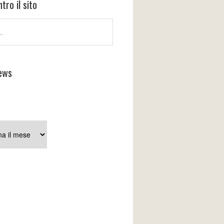
tro il sito
ews