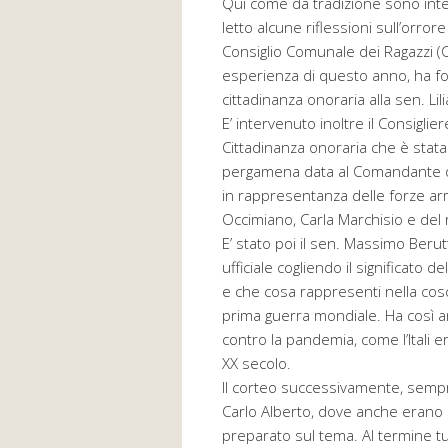
Qui come da tradizione sono inte
letto alcune riflessioni sull’orro
Consiglio Comunale dei Ragazzi (C
esperienza di questo anno, ha fo
cittadinanza onoraria alla sen. Li
E’ intervenuto inoltre il Consiglie
Cittadinanza onoraria che è stata
pergamena data al Comandante del
in rappresentanza delle forze ar
Occimiano, Carla Marchisio e de
E’ stato poi il sen. Massimo Berut
ufficiale cogliendo il significato d
e che cosa rappresenti nella cosci
prima guerra mondiale. Ha così an
contro la pandemia, come l’Itali er
XX secolo.
Il corteo successivamente, sempr
Carlo Alberto, dove anche erano s
preparato sul tema. Al termine tut