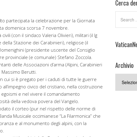
Cerca den
o partecipata la celebrazione per la Giornata
issuta domenica scorsa 7 novembre.
ili (con il sindaco Valeria Olivieri), militari (il lg
lla Stazione dei Carabinieri), religiose (il
VaticanN
 Domenighini (presidente uscente del Consiglio
iere provinciale (e comunale) Stefano Zoccola.
Archivio
anti delle Associazioni d’arma (Alpini, Carabinieri
n. Massimo Berutti.
Archivio
 cui si è pregato per i caduti di tutte le guerre
o all’impegno civico del cristiano, nella costruzione
ti egoismi e nel vivere il comandamento
osità della vedova povera del Vangelo.
dato il corteo (pur nel rispetto delle norme di
 Banda Musicale occimianese “La Filarmonica” che
branza e al monumento degli alpini, con la
o.