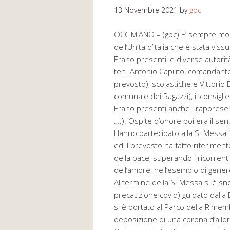
13 Novembre 2021
by
gpc
OCCIMIANO – (gpc) E’ sempre molt
dell’Unità d’Italia che è stata v
Erano presenti le diverse autorità civ
ten. Antonio Caputo, comandante de
prevosto), scolastiche e Vittorio
comunale dei Ragazzi), il consigl
Erano presenti anche i rappresent
….). Ospite d’onore poi era il se
Hanno partecipato alla S. Messa in
ed il prevosto ha fatto riferiment
della pace, superando i ricorren
dell’amore, nell’esempio di gener
Al termine della S. Messa si è sno
precauzione covid) guidato dalla
si è portato al Parco della Rimem
deposizione di una corona d’allor