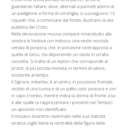
guardando l’altare, dove, alternati a pannelli adorni di
un padiglione a forma di conchiglia, si susseguono 13
riquadri che, a cominciare dal fondo, illustrano la vita
pubblica del Cristo.
Nella decorazione musiva compare innanzitutto alla
sinistra la Vedova con indosso una veste nocciola
venata di porpora, che, in posizione contrapposta a
quella di Gesù, sta deponendo un obolo in un’alta
cassetta. Si tratta di un lepton che corrisponde al
prutot, la più piccola moneta, in termini di valore,
esistente al tempo.
Il Signore, imberbe, è al centro, in posizione frontale,
vestito di una tunica e di un pallio color porpora e con
in capo il nimbo, mentre indica la donna di fronte a lui
e alle spalle (a rappresentare i presenti nel Tempio)
un apostolo non identificato.
Il mosaico bizantino ravennate nella sua staticità
ieratica coglie bene la centralità della figura della