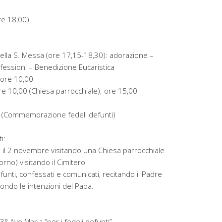
ore 18,00)
della S. Messa (ore 17,15-18,30): adorazione –
nfessioni – Benedizione Eucaristica
 ore 10,00
e 10,00 (Chiesa parrocchiale); ore 15,00
 (Commemorazione fedeli defunti)
i:
o il 2 novembre visitando una Chiesa parrocchiale
iorno) visitando il Cimitero
funti, confessati e comunicati, recitando il Padre
ondo le intenzioni del Papa.
3° Ave Maria “per i fedeli defunti”