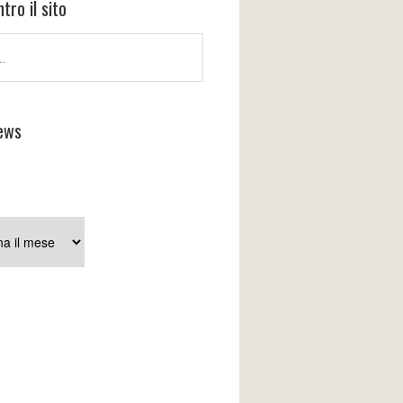
tro il sito
ews