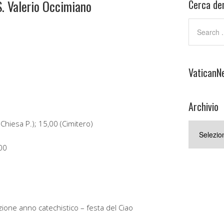
S. Valerio Occimiano
Cerca den
VaticanN
Archivio
Chiesa P.); 15,00 (Cimitero)
Archivio
00
0
ione anno catechistico – festa del Ciao