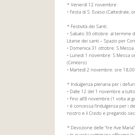
* Venerdì 12 novembre:
• Festa di S. Evasio (Cattedrale, 
* Festività dei Santi:
• Sabato 30 ottobre: al termine 
Litanie dei santi – Spazio per Co
• Domenica 31 ottobre: S.Messa
• Lunedi 1 novembre: S.Messa or
(Cimitero)
• Martedì 2 novembre: ore 18,00
* Indulgenza plenaria per i defunt
• Dalle 12 del 1 novembre a tutt
• Fino all’8 novembre (1 volta al g
• è concessa l’indulgenza per i de
nostro e il Credo e pregando sec
* Devozione delle “tre Ave Maria”
• In questa settimana offriamo la 