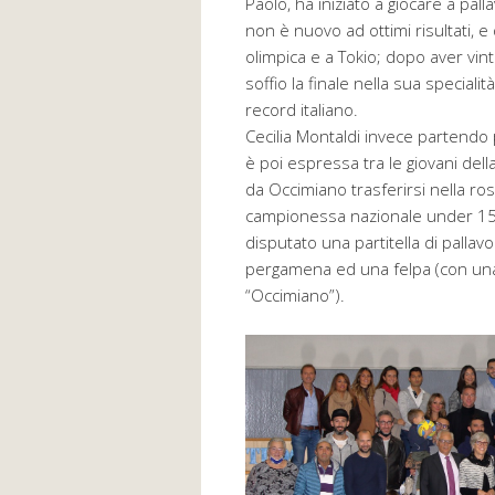
Paolo, ha iniziato a giocare a palla
non è nuovo ad ottimi risultati, e
olimpica e a Tokio; dopo aver vin
soffio la finale nella sua special
record italiano.
Cecilia Montaldi invece partendo p
è poi espressa tra le giovani dell
da Occimiano trasferirsi nella ro
campionessa nazionale under 15. 
disputato una partitella di pallav
pergamena ed una felpa (con una f
“Occimiano”).