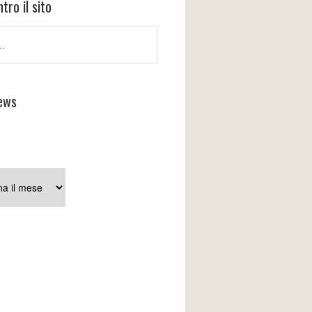
tro il sito
ews