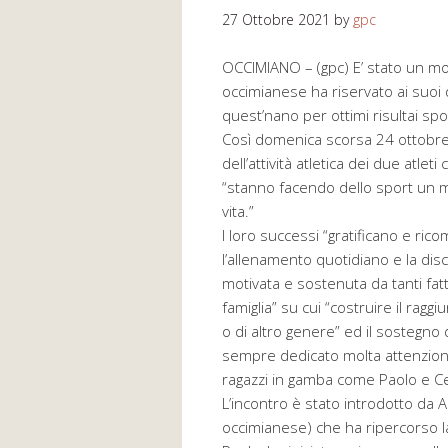
27 Ottobre 2021
by
gpc
OCCIMIANO – (gpc) E’ stato un mo
occimianese ha riservato ai suoi du
quest’nano per ottimi risultai spor
Così domenica scorsa 24 ottobre n
dell’attività atletica dei due atle
“stanno facendo dello sport un 
vita.”
I loro successi “gratificano e ric
l’allenamento quotidiano e la di
motivata e sostenuta da tanti fatt
famiglia” su cui “costruire il ragg
o di altro genere” ed il sostegn
sempre dedicato molta attenzione a
ragazzi in gamba come Paolo e Cec
L’incontro è stato introdotto da A
occimianese) che ha ripercorso la 