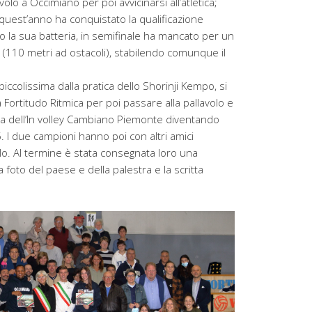
volo a Occimiano per poi avvicinarsi all’atletica;
 quest’anno ha conquistato la qualificazione
to la sua batteria, in semifinale ha mancato per un
ità (110 metri ad ostacoli), stabilendo comunque il
iccolissima dalla pratica dello Shorinji Kempo, si
a Fortitudo Ritmica per poi passare alla pallavolo e
sa dell’In volley Cambiano Piemonte diventando
I due campioni hanno poi con altri amici
olo. Al termine è stata consegnata loro una
oto del paese e della palestra e la scritta