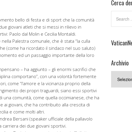
Cerca den
mento bello di festa e di sport che la comunità
e giovani atleti che si messi in rilievo in
tivi: Paolo dal Molin e Cecilia Montaldi.
ella Palestra comunale, che è stata “la culla
VaticanN
ti che (come ha ricordato il sindaco nel suo saluto)
momento ed un passaggio importante della loro
Archivio
ompensano – ha aggiunto – gli enormi sacrifici che
Archivio
sciplina comportano”, con una volontà fortemente
ori, come “l’amore e la vicinanza proprio della
iungimento dei propri traguardi, siano essi sportivi
o di una comunità, come quella occimianese, che ha
i giovani, che ha contribuito alla crescita di
ilia e come molti altri.
ndrea Bersani (speaker ufficiale della pallavolo
carriera dei due giovani sportivi.