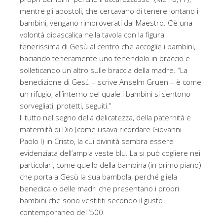
mentre gli apostoli, che cercavano di tenere lontano i
bambini, vengano rimproverati dal Maestro. C’è una
volontà didascalica nella tavola con la figura
tenerissima di Gesù al centro che accoglie i bambini,
baciando teneramente uno tenendolo in braccio e
solleticando un altro sulle braccia della madre. “La
benedizione di Gesù – scrive Anselm Gruen – è come
un rifugio, all’interno del quale i bambini si sentono
sorvegliati, protetti, seguiti.”
Il tutto nel segno della delicatezza, della paternità e
maternità di Dio (come usava ricordare Giovanni
Paolo I) in Cristo, la cui divinità sembra essere
evidenziata dell’ampia veste blu. La si può cogliere nei
particolari, come quello della bambina (in primo piano)
che porta a Gesù la sua bambola, perché gliela
benedica o delle madri che presentano i propri
bambini che sono vestititi secondo il gusto
contemporaneo del ‘500.