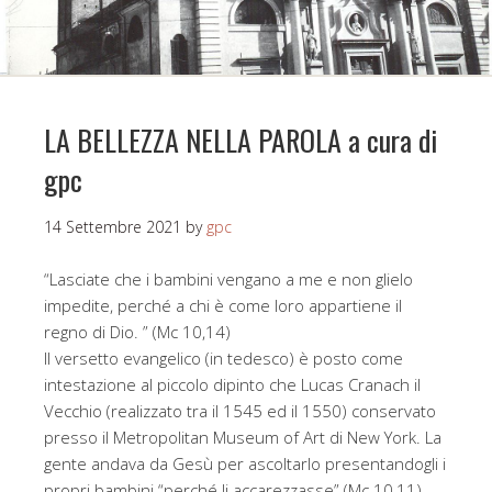
LA BELLEZZA NELLA PAROLA a cura di
gpc
14 Settembre 2021
by
gpc
“Lasciate che i bambini vengano a me e non glielo
impedite, perché a chi è come loro appartiene il
regno di Dio. ” (Mc 10,14)
Il versetto evangelico (in tedesco) è posto come
intestazione al piccolo dipinto che Lucas Cranach il
Vecchio (realizzato tra il 1545 ed il 1550) conservato
presso il Metropolitan Museum of Art di New York. La
gente andava da Gesù per ascoltarlo presentandogli i
propri bambini “perché li accarezzasse” (Mc 10,11),