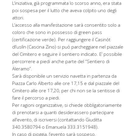
L’iniziativa, già programmata lo scorso anno, era stata
poi sospesa per il lutto che aveva colpito uno degli
attori.
L’accesso alla manifestazione sarà consentito solo a
coloro che sono in possesso di green pass
(certificazione verde). Per raggiungere il Casinòt
dl’uslìn (Cascina Zino) si può parcheggiare nel piazzale
del Cimitero e seguire il sentiero indicato. E’ possibile
percorrere a piedi anche parte del “Sentiero di
Aleramo”.
Sarà disponibile un servizio navetta in partenza da
Piazza Carlo Alberto alle ore 17,15 e dal piazzale del
Cimitero alle ore 17,20, per chi non se la sentisse di
fare il percorso a piedi.
Per ragioni organizzative, si chiede obbligatoriamente
di prenotarsi a quanti desiderassero partecipare
all’evento, di iscriversi (contattando Giuditta
340.3580794 o Emanuela 333.3151948).
In caso di pioggia, l’evento sarà sospeso.