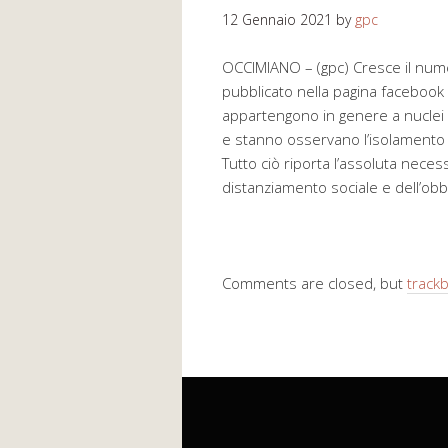
12 Gennaio 2021
by
gpc
OCCIMIANO – (gpc) Cresce il nume
pubblicato nella pagina facebook
appartengono in genere a nuclei 
e stanno osservano l’isolamento 
Tutto ciò riporta l’assoluta neces
distanziamento sociale e dell’obb
Comments are closed, but
track