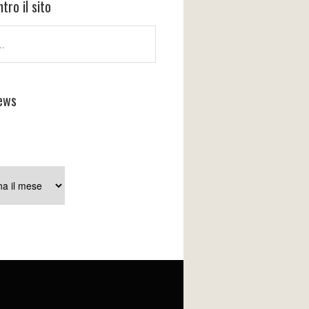
tro il sito
ews