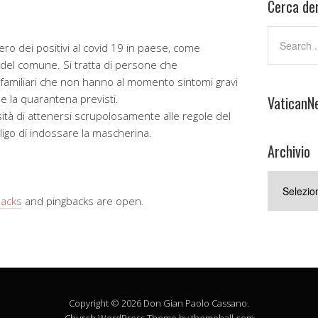
Cerca den
ro dei positivi al covid 19 in paese, come
 del comune. Si tratta di persone che
familiari che non hanno al momento sintomi gravi
e la quarantena previsti.
VaticanN
sità di attenersi scrupolosamente alle regole del
ligo di indossare la mascherina.
Archivio
Archivio
backs
and pingbacks are open.
Copyright © 2026 Don Gian Paolo Cassano.