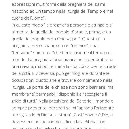
espressioni multiformi della preghiera dei salmi
nascono ad un tempo nella liturgia del Tempio e nel
cuore dell’uomo”.
In questo modo “la preghiera personale attinge e si
alimenta da quella del popolo d’Israele, prima, e da
quella del popolo della Chiesa, poi”. Questa è la
preghiera dei cristiani, con un “respiro”, una
“tensione” spirituale “che tiene insieme il tempio e il
mondo. La preghiera può iniziare nella penombra di
una navata, ma poi termina la sua corsa per le strade
della città. E viceversa, può germogliare durante le
occupazioni quotidiane e trovare compimento nella
liturgia. Le porte delle chiese non sono barriere, ma
‘membrane’ permeabili, disponibili a raccogliere il
grido di tutti.” Nella preghiera del Salterio il mondo è
sempre presente, perché i salmi “aprono l’orizzonte
allo sguardo di Dio sulla storia”. Così “dove c’è Dio, ci
dev’essere anche l’uomo”. Ricorda la Bibbia: “noi
amiamo perché egli ci ha amati per primo. Lui ci