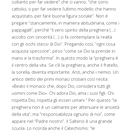
soltanto per far vedere” che ci vanno, “che sono
cattolici, o per far vedere l’ultimo modello che hanno
acquistato, per fare buona figura sociale”. Non è
pregare “stancamente, in maniera abitudinaria, come i
pappagalli”, perché “il vero spirito della preghiera (…)
accolto con sincerità (…) ci fa contemplare la realtà
con gli occhi stessi di Dio”. Pregando così, “ogni cosa
acquista spessore”, peso “come se Dio la prende in
mano e la trasforma”. In questo modo la “preghiera è
il centro della vita. Se c’è la preghiera, anche il fratello,
la sorella, diventa importante. Anzi, anche i nemici. Un
antico detto dei primi monaci cristiani così recita:
«Beato il monaco che, dopo Dio, considera tutti gli
uomini come Dio». Chi adora Dio, ama i suoi figli. Chi
rispetta Dio, rispetta gli esseri umani.” Per questo “la
preghiera non è un calmante per attenuare le ansietà
della vita”, ma “responsabilizza ognuno di noi”, come
appare nel “Padre nostro”. Il Salterio è una grande
scuola. Lo ricorda anche il Catechismo: “le