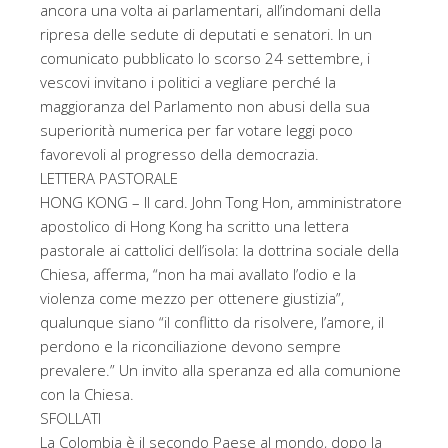
ancora una volta ai parlamentari, all’indomani della
ripresa delle sedute di deputati e senatori. In un
comunicato pubblicato lo scorso 24 settembre, i
vescovi invitano i politici a vegliare perché la
maggioranza del Parlamento non abusi della sua
superiorità numerica per far votare leggi poco
favorevoli al progresso della democrazia.
LETTERA PASTORALE
HONG KONG – Il card. John Tong Hon, amministratore
apostolico di Hong Kong ha scritto una lettera
pastorale ai cattolici dell’isola: la dottrina sociale della
Chiesa, afferma, “non ha mai avallato l’odio e la
violenza come mezzo per ottenere giustizia”,
qualunque siano “il conflitto da risolvere, l’amore, il
perdono e la riconciliazione devono sempre
prevalere.” Un invito alla speranza ed alla comunione
con la Chiesa.
SFOLLATI
La Colombia è il secondo Paese al mondo, dopo la