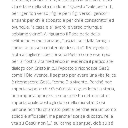
vita è fare della vita un dono.” Questo “vale per tutti,
per i genitori verso i figli e per i figli verso i genitori
anziani; per chi è sposato e per chi è consacrato” ed
ovunque, “a casa e al lavoro, e verso chiunque
abbiamo vicino”. Al riguardo il Papa parla della
solitudine di molti anziani, “lasciati soli dalla famiglia
come se fossero materiale di scarto”. Il Vangelo ci
aiuta a cogliere il percorso di Pietro come esempio
per la nostra vita mettendo in evidenza il particolare
dialogo con Cristo in cui l’Apostolo riconosce Gesù
come il Dio vivente. Il segreto per avere una vita felice
è riconoscere Gesù, “come Dio vivente. Perché non
importa sapere che Gesù è stato grande nella storia,
non importa apprezzare quel che ha detto o fatto:
importa quale posto gli do io nella mia vita”. Così
Simone non “fu chiamato ‘pietra’ perché era un uomo
solido e affidabile”, ma perché “scelse di costruire la
vita su Gesù; non (…) su ‘carne e sangue’, cioè su sé