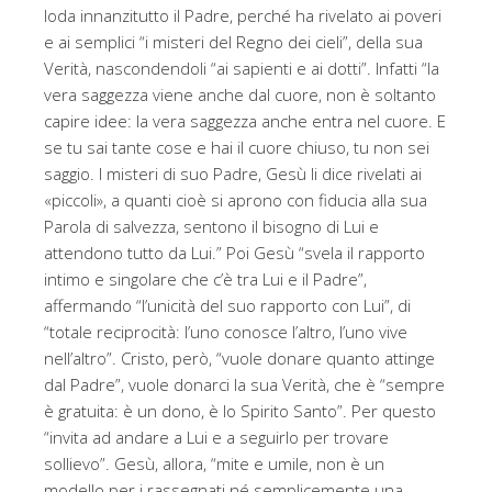
loda innanzitutto il Padre, perché ha rivelato ai poveri
e ai semplici “i misteri del Regno dei cieli”, della sua
Verità, nascondendoli “ai sapienti e ai dotti”. Infatti “la
vera saggezza viene anche dal cuore, non è soltanto
capire idee: la vera saggezza anche entra nel cuore. E
se tu sai tante cose e hai il cuore chiuso, tu non sei
saggio. I misteri di suo Padre, Gesù li dice rivelati ai
«piccoli», a quanti cioè si aprono con fiducia alla sua
Parola di salvezza, sentono il bisogno di Lui e
attendono tutto da Lui.” Poi Gesù “svela il rapporto
intimo e singolare che c’è tra Lui e il Padre”,
affermando “l’unicità del suo rapporto con Lui”, di
“totale reciprocità: l’uno conosce l’altro, l’uno vive
nell’altro”. Cristo, però, “vuole donare quanto attinge
dal Padre”, vuole donarci la sua Verità, che è “sempre
è gratuita: è un dono, è lo Spirito Santo”. Per questo
“invita ad andare a Lui e a seguirlo per trovare
sollievo”. Gesù, allora, “mite e umile, non è un
modello per i rassegnati né semplicemente una