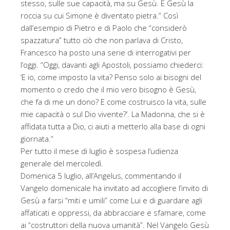
stesso, sulle sue capacità, ma su Gesù. È Gesù la
roccia su cui Simone è diventato pietra.” Così
dall’esempio di Pietro e di Paolo che “considerò
spazzatura” tutto ciò che non parlava di Cristo,
Francesco ha posto una serie di interrogativi per
l’oggi. “Oggi, davanti agli Apostoli, possiamo chiederci:
‘E io, come imposto la vita? Penso solo ai bisogni del
momento o credo che il mio vero bisogno è Gesù,
che fa di me un dono? E come costruisco la vita, sulle
mie capacità o sul Dio vivente?’. La Madonna, che si è
affidata tutta a Dio, ci aiuti a metterlo alla base di ogni
giornata.”
Per tutto il mese di luglio è sospesa l’udienza
generale del mercoledì.
Domenica 5 luglio, all’Angelus, commentando il
Vangelo domenicale ha invitato ad accogliere l’invito di
Gesù a farsi “miti e umili” come Lui e di guardare agli
affaticati e oppressi, da abbracciare e sfamare, come
ai “costruttori della nuova umanità”. Nel Vangelo Gesù