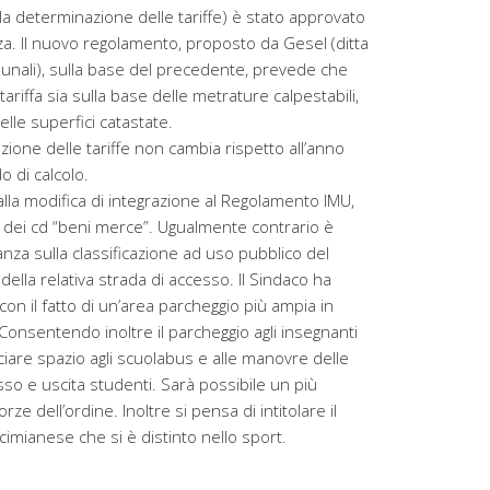
a determinazione delle tariffe) è stato approvato
za. Il nuovo regolamento, proposto da Gesel (ditta
munali), sulla base del precedente, prevede che
 tariffa sia sulla base delle metrature calpestabili,
lle superfici catastate.
ione delle tariffe non cambia rispetto all’anno
 di calcolo.
lla modifica di integrazione al Regolamento IMU,
i dei cd “beni merce”. Ugualmente contrario è
anza sulla classificazione ad uso pubblico del
ella relativa strada di accesso. Il Sindaco ha
con il fatto di un’area parcheggio più ampia in
Consentendo inoltre il parcheggio agli insegnanti
sciare spazio agli scuolabus e alle manovre delle
so e uscita studenti. Sarà possibile un più
rze dell’ordine. Inoltre si pensa di intitolare il
imianese che si è distinto nello sport.