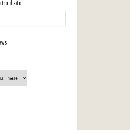
tro il sito
ews