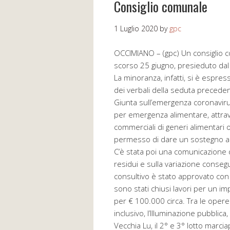
Consiglio comunale
1 Luglio 2020
by
gpc
OCCIMIANO – (gpc) Un consiglio c
scorso 25 giugno, presieduto dal 
La minoranza, infatti, si è espre
dei verbali della seduta preceden
Giunta sull’emergenza coronavirus,
per emergenza alimentare, attrave
commerciali di generi alimentari 
permesso di dare un sostegno a 22
C’è stata poi una comunicazione 
residui e sulla variazione consegu
consultivo è stato approvato con 
sono stati chiusi lavori per un im
per € 100.000 circa. Tra le opere
inclusivo, l’Illuminazione pubblica
Vecchia Lu, il 2° e 3° lotto marcia