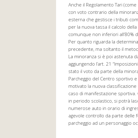
Anche il Regolamento Tari (come l
con voto contrario della minoran
esterna che gestisce i tributi co
per la nuova tassa il calcolo della
comunque non inferiori all’80% de
Per quanto riguarda la determinaz
precedente, ma soltanto il metodo
La minoranza si è poi astenuta da
aggiungendo l’art. 21 “Imposizion
stato il voto da parte della minor
Parcheggio del Centro sportivo e d
motivato la nuova classificazione 
caso di manifestazione sportiva. 
in periodo scolastico, si potrà la
numerose auto in orario di ingres
agevole controllo da parte delle fo
parcheggio ad un personaggio occ