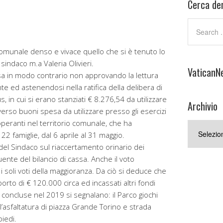
Cerca den
omunale denso e vivace quello che si è tenuto lo
sindaco m.a Valeria Olivieri.
VaticanN
ssa in modo contrario non approvando la lettura
te ed astenendosi nella ratifica della delibera di
 in cui si erano stanziati € 8.276,54 da utilizzare
Archivio
rso buoni spesa da utilizzare presso gli esercizi
operanti nel territorio comunale, che ha
Archivio
 famiglie, dal 6 aprile al 31 maggio.
del Sindaco sul riaccertamento orinario dei
ente del bilancio di cassa. Anche il voto
i soli voti della maggioranza. Da ciò si deduce che
porto di € 120.000 circa ed incassati altri fondi
 concluse nel 2019 si segnalano: il Parco giochi
, l’asfaltatura di piazza Grande Torino e strada
piedi.