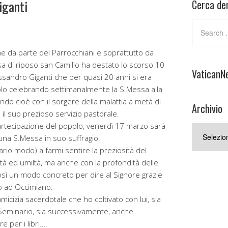
iganti
Cerca den
 da parte dei Parrocchiani e soprattutto da
asa di riposo san Camillo ha destato lo scorso 10
VaticanN
ssandro Giganti che per quasi 20 anni si era
olo celebrando settimanalmente la S.Messa alla
ando cioè con il sorgere della malattia a metà di
Archivio
il suo prezioso servizio pastorale.
artecipazione del popolo, venerdì 17 marzo sarà
Archivio
una S.Messa in suo suffragio.
rio modo) a farmi sentire la preziosità del
tà ed umiltà, ma anche con la profondità delle
così un modo concreto per dire al Signore grazie
to ad Occimiano.
icizia sacerdotale che ho coltivato con lui, sia
n Seminario, sia successivamente, anche
 per i libri….