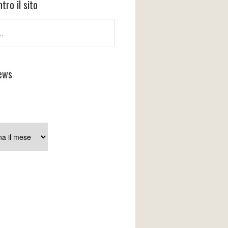
tro il sito
ews