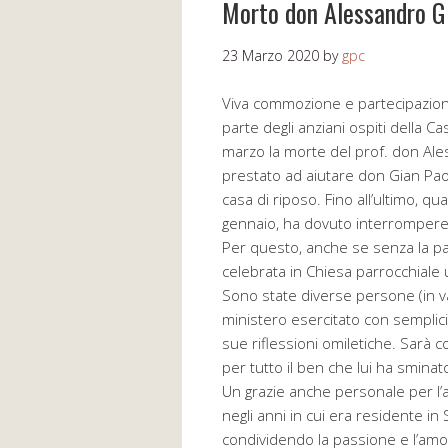
Morto don Alessandro G
23 Marzo 2020
by
gpc
Viva commozione e partecipazione
parte degli anziani ospiti della C
marzo la morte del prof. don Ale
prestato ad aiutare don Gian Pa
casa di riposo. Fino all’ultimo, qu
gennaio, ha dovuto interrompere 
Per questo, anche se senza la p
celebrata in Chiesa parrocchiale 
Sono state diverse persone (in va
ministero esercitato con semplici
sue riflessioni omiletiche. Sarà 
per tutto il ben che lui ha smina
Un grazie anche personale per l’am
negli anni in cui era residente i
condividendo la passione e l’amore