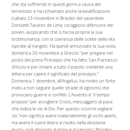
che sta soffrendo in questi giorni a causa del
terremoto e ha richiamato anche la beatificazione
(sabato 23 novembre in Brasile) del sacerdote
Donizetti Tavares de Lima, coraggioso difensore dei
poveri, auspicando che si faccia propria la sua
testimonianza, con la coerenza delle scelte della vita
ispirate al Vangelo. Ha quindi annunciato la sua visita
domenica 30 novembre a Greccio “per pregare nel
posto del primo Presepio che ha fatto San Francesco
d’Assisi e per inviare a tutto il popolo credente una
lettera per capire il significato del presepio.”
Domenica 1 dicembre, all’Angelus, ha rivolto un forte
invito a non seguire quelle strade di egoismo che
provocano guerre e conflitti. L’Avvento è “il tempo
propizio” per accogliere Cristo, messaggero di pace
che indica le vie di Dio. Per questo occorre vegliare:
ciò “non significa avere materialmente gli occhi aperti,
ma avere il cuore libero e rivolto nella direzione
giusta, cioè disposto al dono e al servizio.” Bisogna