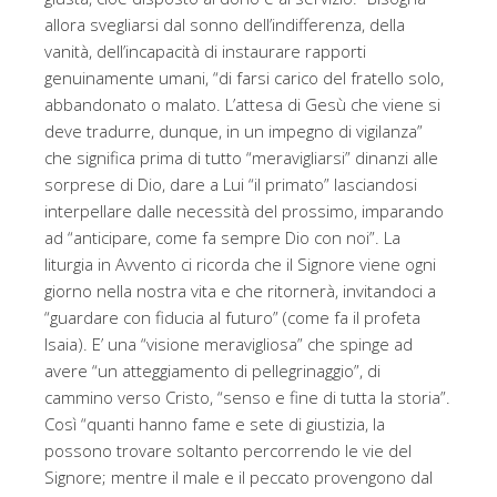
allora svegliarsi dal sonno dell’indifferenza, della
vanità, dell’incapacità di instaurare rapporti
genuinamente umani, “di farsi carico del fratello solo,
abbandonato o malato. L’attesa di Gesù che viene si
deve tradurre, dunque, in un impegno di vigilanza”
che significa prima di tutto “meravigliarsi” dinanzi alle
sorprese di Dio, dare a Lui “il primato” lasciandosi
interpellare dalle necessità del prossimo, imparando
ad “anticipare, come fa sempre Dio con noi”. La
liturgia in Avvento ci ricorda che il Signore viene ogni
giorno nella nostra vita e che ritornerà, invitandoci a
“guardare con fiducia al futuro” (come fa il profeta
Isaia). E’ una “visione meravigliosa” che spinge ad
avere “un atteggiamento di pellegrinaggio”, di
cammino verso Cristo, “senso e fine di tutta la storia”.
Così “quanti hanno fame e sete di giustizia, la
possono trovare soltanto percorrendo le vie del
Signore; mentre il male e il peccato provengono dal