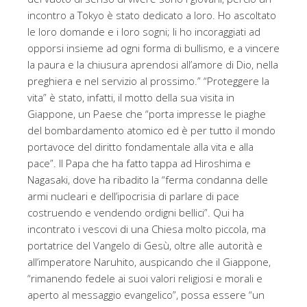
incontro a Tokyo è stato dedicato a loro. Ho ascoltato
le loro domande e i loro sogni; li ho incoraggiati ad
opporsi insieme ad ogni forma di bullismo, e a vincere
la paura e la chiusura aprendosi all’amore di Dio, nella
preghiera e nel servizio al prossimo.” “Proteggere la
vita” è stato, infatti, il motto della sua visita in
Giappone, un Paese che “porta impresse le piaghe
del bombardamento atomico ed è per tutto il mondo
portavoce del diritto fondamentale alla vita e alla
pace”. Il Papa che ha fatto tappa ad Hiroshima e
Nagasaki, dove ha ribadito la “ferma condanna delle
armi nucleari e dell’ipocrisia di parlare di pace
costruendo e vendendo ordigni bellici”. Qui ha
incontrato i vescovi di una Chiesa molto piccola, ma
portatrice del Vangelo di Gesù, oltre alle autorità e
all’imperatore Naruhito, auspicando che il Giappone,
“rimanendo fedele ai suoi valori religiosi e morali e
aperto al messaggio evangelico”, possa essere “un