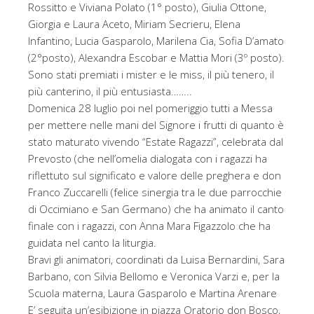
Rossitto e Viviana Polato (1° posto), Giulia Ottone,
Giorgia e Laura Aceto, Miriam Secrieru, Elena
Infantino, Lucia Gasparolo, Marilena Cia, Sofia D’amato
(2°posto), Alexandra Escobar e Mattia Mori (3º posto).
Sono stati premiati i mister e le miss, il più tenero, il
più canterino, il più entusiasta……..
Domenica 28 luglio poi nel pomeriggio tutti a Messa
per mettere nelle mani del Signore i frutti di quanto è
stato maturato vivendo “Estate Ragazzi”, celebrata dal
Prevosto (che nell’omelia dialogata con i ragazzi ha
riflettuto sul significato e valore delle preghera e don
Franco Zuccarelli (felice sinergia tra le due parrocchie
di Occimiano e San Germano) che ha animato il canto
finale con i ragazzi, con Anna Mara Figazzolo che ha
guidata nel canto la liturgia.
Bravi gli animatori, coordinati da Luisa Bernardini, Sara
Barbano, con Silvia Bellomo e Veronica Varzi e, per la
Scuola materna, Laura Gasparolo e Martina Arenare
E’ seguita un’esibizione in piazza Oratorio don Bosco,