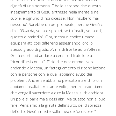
dignità di una persona. E bello sarebbe che questo
insegnamento di Gesù entrasse nella mente e nel
cuore, e ognuno di noi dicesse: ‘Non insulterò mai
nessuno’. Sarebbe un bel proposito, perché Gesù ci
dice: “Guarda, se tu disprezzi, se tu insulti, se tu odi,
questo è omicidio”. Ora, “nessun codice umano
equipara atti così differenti assegnando loro lo
stesso grado di giudizio”; ma di fronte ad un’offesa,
Gesù esorta ad andare a cercare il fratello e a
“riconciliarsi con lui”. E’ ciò che dovremmo avere
andando a Messa, un “atteggiamento di riconciliazione
con le persone con le quali abbiamo avuto dei
problemi. Anche se abbiamo pensato male di loro, li
abbiamo insultati. Ma tante volte, mentre aspettiamo
che venga il sacerdote a dire la Messa, si chiacchiera
un po’ e si parla male degli altri. Ma questo non si può
fare. Pensiamo alla gravità dell’insulto, del disprezza,
dell’odio: Gesù li mette sulla linea dell’uccisione.”