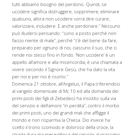
tutti abbiamo bisogno del perdono. Quindi, se
uccidere significa distruggere, sopprimere, eliminare
qualcuno, allora non uccidere vorrà dire curare,
valorizzare, includere. E anche perdonare.” Nessuno
può illudersi pensando: “sono a posto perché non
faccio niente di male”, perché “c’è del bene da fare,
preparato per ognuno di noi, ciascuno il suo, che ci
rende noi stessi fino in fondo. ‘Non uccidere’ è un
appello all’amore e alla misericordia, è una chiamata a
vivere secondo il Signore Gesù, che ha dato la vita
per noi e per noi è risorto.”
Domenica 21 ottobre, all’Angelus, il Papa (riferendosi
al vangelo domenicale di Mc 10 ed alla domanda dei
primi posti dei figli di Zebedeo) ha insistito sulla via
del servizio e dell’amore “in perdita”, contro il morbo
dei primi posti, uno dei grandi mali che affligge il
mondo e non risparmia la Chiesa. Dio invece ha
scelto il trono scomodo e doloroso della croce, la
strada dura ma meravigliosa del servizio al prossimo,