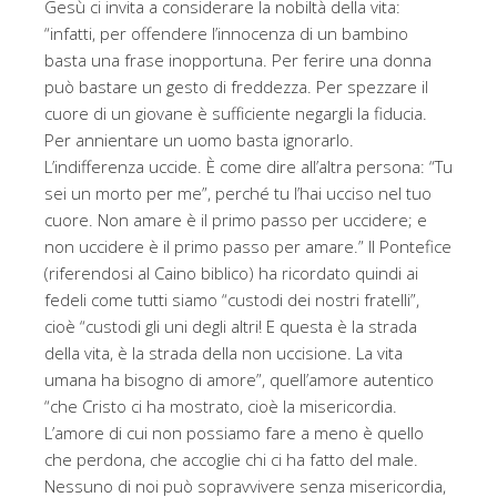
Gesù ci invita a considerare la nobiltà della vita:
“infatti, per offendere l’innocenza di un bambino
basta una frase inopportuna. Per ferire una donna
può bastare un gesto di freddezza. Per spezzare il
cuore di un giovane è sufficiente negargli la fiducia.
Per annientare un uomo basta ignorarlo.
L’indifferenza uccide. È come dire all’altra persona: “Tu
sei un morto per me”, perché tu l’hai ucciso nel tuo
cuore. Non amare è il primo passo per uccidere; e
non uccidere è il primo passo per amare.” Il Pontefice
(riferendosi al Caino biblico) ha ricordato quindi ai
fedeli come tutti siamo “custodi dei nostri fratelli”,
cioè “custodi gli uni degli altri! E questa è la strada
della vita, è la strada della non uccisione. La vita
umana ha bisogno di amore”, quell’amore autentico
“che Cristo ci ha mostrato, cioè la misericordia.
L’amore di cui non possiamo fare a meno è quello
che perdona, che accoglie chi ci ha fatto del male.
Nessuno di noi può sopravvivere senza misericordia,