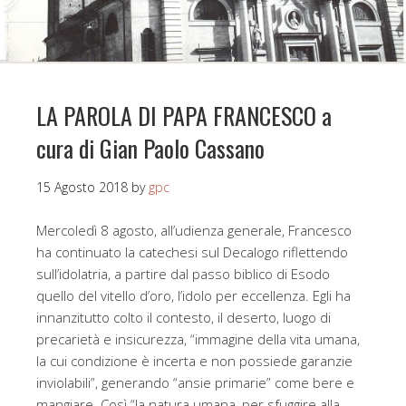
LA PAROLA DI PAPA FRANCESCO a
cura di Gian Paolo Cassano
15 Agosto 2018
by
gpc
Mercoledì 8 agosto, all’udienza generale, Francesco
ha continuato la catechesi sul Decalogo riflettendo
sull’idolatria, a partire dal passo biblico di Esodo
quello del vitello d’oro, l’idolo per eccellenza. Egli ha
innanzitutto colto il contesto, il deserto, luogo di
precarietà e insicurezza, “immagine della vita umana,
la cui condizione è incerta e non possiede garanzie
inviolabili”, generando “ansie primarie” come bere e
mangiare. Così “la natura umana, per sfuggire alla