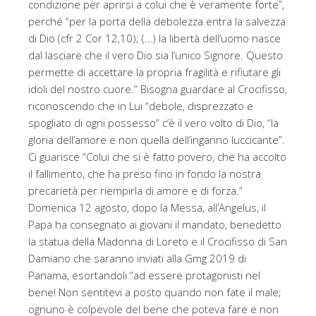
condizione per aprirsi a colui che è veramente forte”,
perché “per la porta della debolezza entra la salvezza
di Dio (cfr 2 Cor 12,10); (…) la libertà dell’uomo nasce
dal lasciare che il vero Dio sia l’unico Signore. Questo
permette di accettare la propria fragilità e rifiutare gli
idoli del nostro cuore.” Bisogna guardare al Crocifisso,
riconoscendo che in Lui “debole, disprezzato e
spogliato di ogni possesso” c’è il vero volto di Dio, “la
gloria dell’amore e non quella dell’inganno luccicante”.
Ci guarisce “Colui che si è fatto povero, che ha accolto
il fallimento, che ha preso fino in fondo la nostra
precarietà per riempirla di amore e di forza.”
Domenica 12 agosto, dopo la Messa, all’Angelus, il
Papa ha consegnato ai giovani il mandato, benedetto
la statua della Madonna di Loreto e il Crocifisso di San
Damiano che saranno inviati alla Gmg 2019 di
Panama, esortandoli “ad essere protagonisti nel
bene! Non sentitevi a posto quando non fate il male;
ognuno è colpevole del bene che poteva fare e non