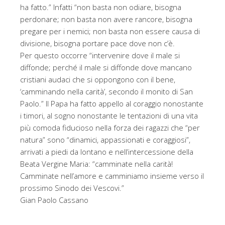
ha fatto.” Infatti “non basta non odiare, bisogna
perdonare; non basta non avere rancore, bisogna
pregare per i nemici; non basta non essere causa di
divisione, bisogna portare pace dove non c’è.
Per questo occorre “intervenire dove il male si
diffonde; perché il male si diffonde dove mancano
cristiani audaci che si oppongono con il bene,
‘camminando nella carità’, secondo il monito di San
Paolo.” Il Papa ha fatto appello al coraggio nonostante
i timori, al sogno nonostante le tentazioni di una vita
più comoda fiducioso nella forza dei ragazzi che “per
natura” sono “dinamici, appassionati e coraggiosi”,
arrivati a piedi da lontano e nell’intercessione della
Beata Vergine Maria: “camminate nella carità!
Camminate nell’amore e camminiamo insieme verso il
prossimo Sinodo dei Vescovi.”
Gian Paolo Cassano