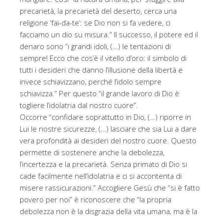
precarietà, la precarietà del deserto, cerca una
religione ‘fai-da-te’: se Dio non si fa vedere, ci
facciamo un dio su misura.” Il successo, il potere ed il
denaro sono “i grandi idoli, (…) le tentazioni di
sempre! Ecco che cos’è il vitello d’oro: il simbolo di
tutti i desideri che danno l’illusione della libertà e
invece schiavizzano, perché l’idolo sempre
schiavizza.” Per questo “il grande lavoro di Dio è
togliere l’idolatria dal nostro cuore”.
Occorre “confidare soprattutto in Dio, (…) riporre in
Lui le nostre sicurezze, (…) lasciare che sia Lui a dare
vera profondità ai desideri del nostro cuore. Questo
permette di sostenere anche la debolezza,
l’incertezza e la precarietà. Senza primato di Dio si
cade facilmente nell’idolatria e ci si accontenta di
misere rassicurazioni.” Accogliere Gesù che “si è fatto
povero per noi” è riconoscere che “la propria
debolezza non è la disgrazia della vita umana, ma è la