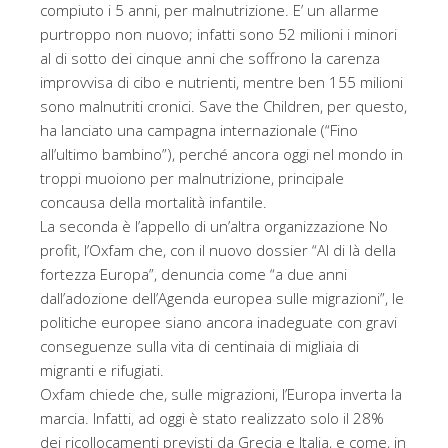
compiuto i 5 anni, per malnutrizione. E’ un allarme
purtroppo non nuovo; infatti sono 52 milioni i minori
al di sotto dei cinque anni che soffrono la carenza
improvvisa di cibo e nutrienti, mentre ben 155 milioni
sono malnutriti cronici. Save the Children, per questo,
ha lanciato una campagna internazionale (“Fino
all’ultimo bambino”), perché ancora oggi nel mondo in
troppi muoiono per malnutrizione, principale
concausa della mortalità infantile.
La seconda è l’appello di un’altra organizzazione No
profit, l’Oxfam che, con il nuovo dossier “Al di là della
fortezza Europa”, denuncia come “a due anni
dall’adozione dell’Agenda europea sulle migrazioni”, le
politiche europee siano ancora inadeguate con gravi
conseguenze sulla vita di centinaia di migliaia di
migranti e rifugiati.
Oxfam chiede che, sulle migrazioni, l’Europa inverta la
marcia. Infatti, ad oggi è stato realizzato solo il 28%
dei ricollocamenti previsti da Grecia e Italia, e come, in