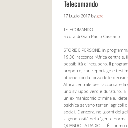
Telecomando
17 Luglio 2017
by
gpc
TELECOMANDO
a cura di Gian Paolo Cassano
STORIE E PERSONE, in programma s
19,30, racconta l’Africa centrale, 
possibilità di recupero. Il progr
proporre, con reportage e testimo
ottiene con la forza delle decisio
Africa centrale per raccontare la sc
uno sviluppo vero e duraturo. E po
un ex manicomio criminale, deten
psichica salvano terreni agricoli
sociali. E ancora, nei giorni del g
la generosità della “gente norma
QUANDO LA RADIO …. È il primo di t