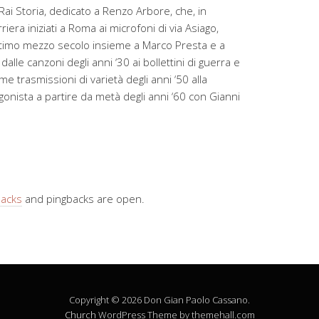
Rai Storia, dedicato a Renzo Arbore, che, in
iera iniziati a Roma ai microfoni di via Asiago,
l’ultimo mezzo secolo insieme a Marco Presta e a
dalle canzoni degli anni ‘30 ai bollettini di guerra e
prime trasmissioni di varietà degli anni ‘50 alla
gonista a partire da metà degli anni ‘60 con Gianni
backs
and pingbacks are open.
Copyright © 2026 Don Gian Paolo Cassano.
Church
WordPress Theme by themehall.com