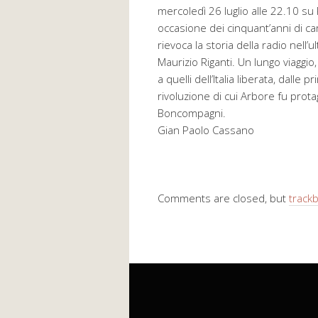
mercoledì 26 luglio alle 22.10 su 
occasione dei cinquant’anni di carr
rievoca la storia della radio nel
Maurizio Riganti. Un lungo viaggio, 
a quelli dell’Italia liberata, dalle 
rivoluzione di cui Arbore fu prota
Boncompagni.
Gian Paolo Cassano
Comments are closed, but
track