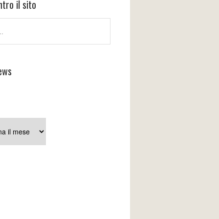
tro il sito
ews