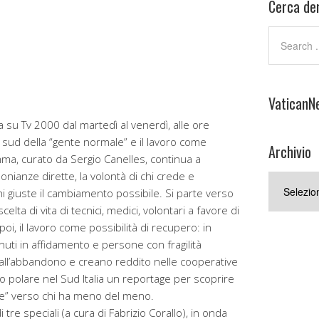
Cerca den
VaticanN
u Tv 2000 dal martedì al venerdì, alle ore
il sud della “gente normale” e il lavoro come
Archivio
amma, curato da Sergio Canelles, continua a
nianze dirette, la volontà di chi crede e
Archivio
ni giuste il cambiamento possibile. Si parte verso
elta di vita di tecnici, medici, volontari a favore di
i, il lavoro come possibilità di recupero: in
uti in affidamento e persone con fragilità
 dall’abbandono e creano reddito nelle cooperative
elo polare nel Sud Italia un reportage per scoprire
le” verso chi ha meno del meno.
re speciali (a cura di Fabrizio Corallo), in onda