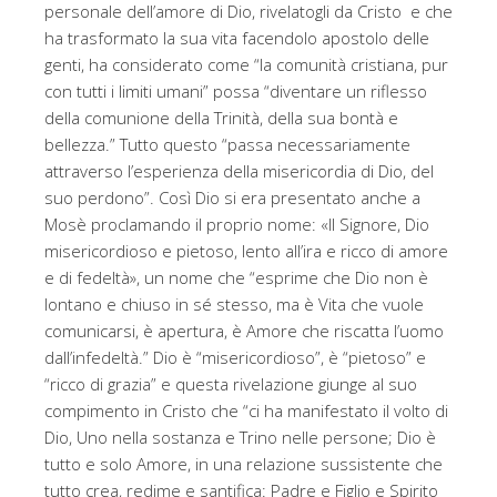
personale dell’amore di Dio, rivelatogli da Cristo e che
ha trasformato la sua vita facendolo apostolo delle
genti, ha considerato come “la comunità cristiana, pur
con tutti i limiti umani” possa “diventare un riflesso
della comunione della Trinità, della sua bontà e
bellezza.” Tutto questo “passa necessariamente
attraverso l’esperienza della misericordia di Dio, del
suo perdono”. Così Dio si era presentato anche a
Mosè proclamando il proprio nome: «Il Signore, Dio
misericordioso e pietoso, lento all’ira e ricco di amore
e di fedeltà», un nome che “esprime che Dio non è
lontano e chiuso in sé stesso, ma è Vita che vuole
comunicarsi, è apertura, è Amore che riscatta l’uomo
dall’infedeltà.” Dio è “misericordioso”, è “pietoso” e
“ricco di grazia” e questa rivelazione giunge al suo
compimento in Cristo che “ci ha manifestato il volto di
Dio, Uno nella sostanza e Trino nelle persone; Dio è
tutto e solo Amore, in una relazione sussistente che
tutto crea, redime e santifica: Padre e Figlio e Spirito