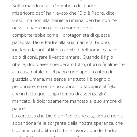
Soffermandosi sulla “parabola del padre
misericordioso” ha rilevato che “Dio è Padre, dice
Gesù, ma non alla maniera umana, perché non c’è
nessun padre in questo mondo che si
comporterebbe come il protagonista di questa
parabola. Dio è Padre alla sua maniera: buono,
indifeso davanti al libero arbitrio dell’uomo, capace
solo di coniugare il verbo ‘amare’. Quando il figlio
ribelle, dopo aver sperperato tutto, ritorna finalmente
alla casa natale, quel padre non applica criteri di
giustizia umana, ma sente anzitutto il bisogno di
perdonare, e con il suo abbraccio fa capire al figlio
che in tutto quel lungo tempo di assenza gli è
mancato, è dolorosamente mancato al suo amore di
padre”.
La certezza che Dio è un Padre che ci guarda e non ci
abbandona “è la sorgente della nostra speranza, che
troviamo custodita in tutte le invocazioni del Padre