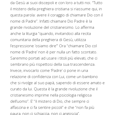
da Gesù ai suoi discepoli e con loro a tutti noi. “Tutto
il mistero della preghiera cristiana si riassume qui, in
questa parola: avere il coraggio di chiamare Dio con il
nome di Padre”. Infatti chiamare Dio Padre è la
grande rivoluzione del cristianesimo. Lo afferma
anche la liturgia “quando, invitandoci alla recita
comunitaria della preghiera di Gesù, utilizza
l’espressione ‘osiamo dire’” Ora “chiamare Dio col
nome di ‘Padre’ non è per nulla un fatto scontato.
Saremmo portati ad usare i titoli più elevati, che ci
sembrano più rispettosi della sua trascendenza.
Invece, invocarlo come ‘Padre’ ci pone in una
relazione di confidenza con Lui, come un bambino
che si rivolge al suo papà, sapendo di essere amato e
curato da lui. Questa è la grande rivoluzione che il
cristianesimo imprime nella psicologia religiosa
dell’uomo”. E’ “il mistero di Dio, che sempre ci
affascina e ci fa sentire piccoli” e che “non fa più
paura, non ci schiaccia, non ci angoscia”.