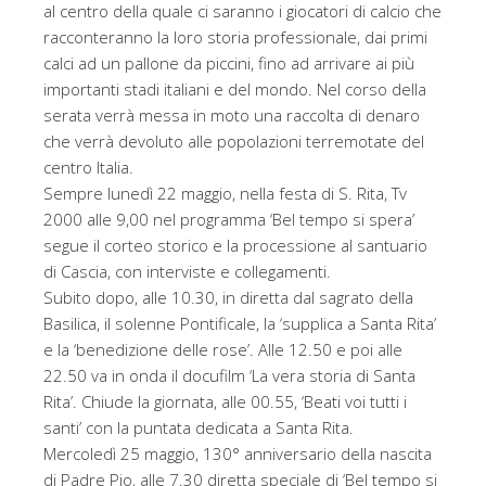
al centro della quale ci saranno i giocatori di calcio che
racconteranno la loro storia professionale, dai primi
calci ad un pallone da piccini, fino ad arrivare ai più
importanti stadi italiani e del mondo. Nel corso della
serata verrà messa in moto una raccolta di denaro
che verrà devoluto alle popolazioni terremotate del
centro Italia.
Sempre lunedì 22 maggio, nella festa di S. Rita, Tv
2000 alle 9,00 nel programma ‘Bel tempo si spera’
segue il corteo storico e la processione al santuario
di Cascia, con interviste e collegamenti.
Subito dopo, alle 10.30, in diretta dal sagrato della
Basilica, il solenne Pontificale, la ‘supplica a Santa Rita’
e la ‘benedizione delle rose’. Alle 12.50 e poi alle
22.50 va in onda il docufilm ‘La vera storia di Santa
Rita’. Chiude la giornata, alle 00.55, ‘Beati voi tutti i
santi’ con la puntata dedicata a Santa Rita.
Mercoledì 25 maggio, 130° anniversario della nascita
di Padre Pio, alle 7.30 diretta speciale di ‘Bel tempo si