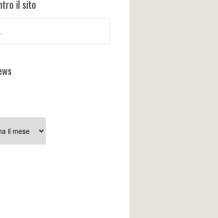
tro il sito
ews