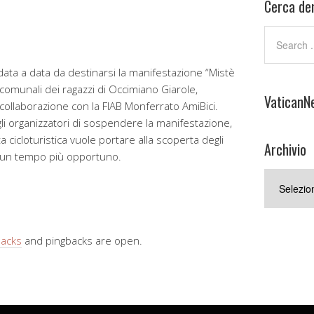
Cerca den
ata a data da destinarsi la manifestazione “Mistè
 comunali dei ragazzi di Occimiano Giarole,
VaticanN
 collaborazione con la FIAB Monferrato AmiBici.
 gli organizzatori di sospendere la manifestazione,
cicloturistica vuole portare alla scoperta degli
Archivio
n un tempo più opportuno.
Archivio
backs
and pingbacks are open.