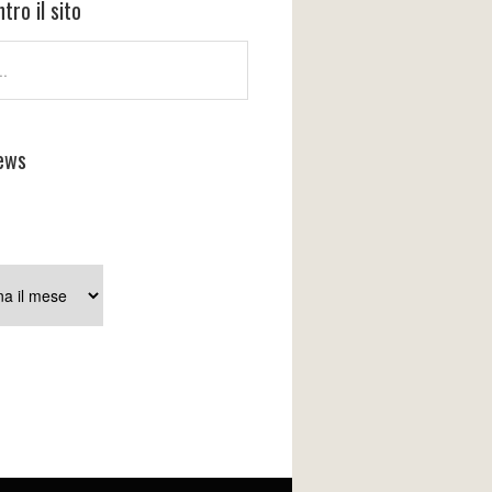
tro il sito
ews