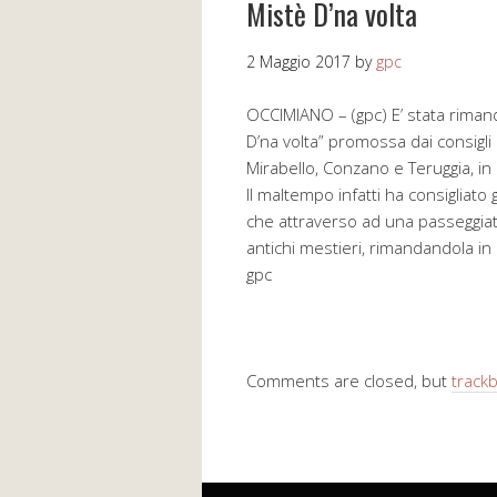
Mistè D’na volta
2 Maggio 2017
by
gpc
OCCIMIANO – (gpc) E’ stata rimand
D’na volta” promossa dai consigli
Mirabello, Conzano e Teruggia, in
Il maltempo infatti ha consigliato
che attraverso ad una passeggiata 
antichi mestieri, rimandandola i
gpc
Comments are closed, but
track