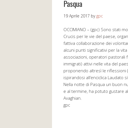
Pasqua
19 Aprile 2017
by
gpc
OCCIMIANO – (gpc) Sono stati molt
Crucis per le vie del paese, orga
fattiva collaborazione dei volonta
alcuni punti significativi per la v
associazioni, operatori pastorali
immigrati) attivi nelle vita del pa
proponendo altresì le riflessioni 
ispirandosi all’enciclica Laudato 
Nella notte di Pasqua un buon num
e al termine, ha potuto gustare al
Avaghian.
gpc