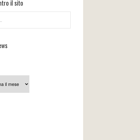
tro il sito
ews