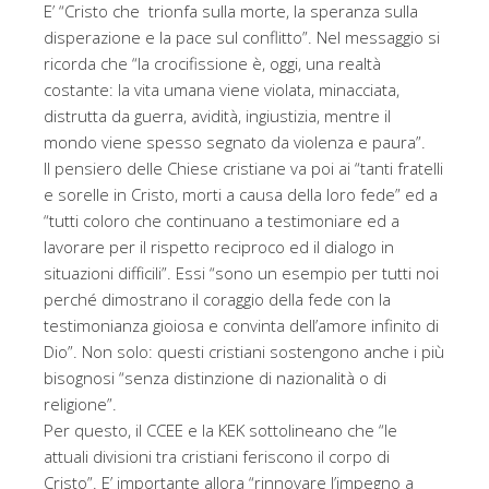
E’ “Cristo che trionfa sulla morte, la speranza sulla
disperazione e la pace sul conflitto”. Nel messaggio si
ricorda che “la crocifissione è, oggi, una realtà
costante: la vita umana viene violata, minacciata,
distrutta da guerra, avidità, ingiustizia, mentre il
mondo viene spesso segnato da violenza e paura”.
Il pensiero delle Chiese cristiane va poi ai “tanti fratelli
e sorelle in Cristo, morti a causa della loro fede” ed a
“tutti coloro che continuano a testimoniare ed a
lavorare per il rispetto reciproco ed il dialogo in
situazioni difficili”. Essi “sono un esempio per tutti noi
perché dimostrano il coraggio della fede con la
testimonianza gioiosa e convinta dell’amore infinito di
Dio”. Non solo: questi cristiani sostengono anche i più
bisognosi “senza distinzione di nazionalità o di
religione”.
Per questo, il CCEE e la KEK sottolineano che “le
attuali divisioni tra cristiani feriscono il corpo di
Cristo”. E’ importante allora “rinnovare l’impegno a