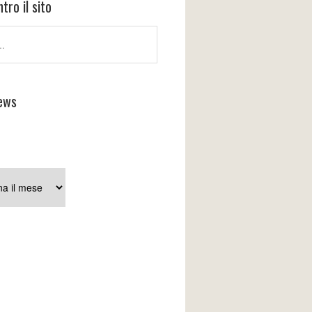
tro il sito
ews