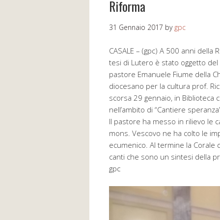
Riforma
31 Gennaio 2017
by
gpc
CASALE – (gpc) A 500 anni della Ri
tesi di Lutero è stato oggetto del
pastore Emanuele Fiume della Chie
diocesano per la cultura prof. Ri
scorsa 29 gennaio, in Biblioteca 
nell’ambito di “Cantiere speranza”
Il pastore ha messo in rilievo le c
mons. Vescovo ne ha colto le impl
ecumenico. Al termine la Corale d
canti che sono un sintesi della p
gpc