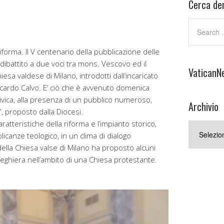
Cerca den
forma. Il V centenario della pubblicazione delle
 dibattito a due voci tra mons. Vescovo ed il
VaticanN
sa valdese di Milano, introdotti dall’incaricato
ccardo Calvo. E’ ciò che è avvenuto domenica
civica, alla presenza di un pubblico numeroso,
Archivio
, proposto dalla Diocesi.
aratteristiche della riforma e l’impianto storico,
Archivio
icanze teologico, in un clima di dialogo
ella Chiesa valse di Milano ha proposto alcuni
reghiera nell’ambito di una Chiesa protestante.