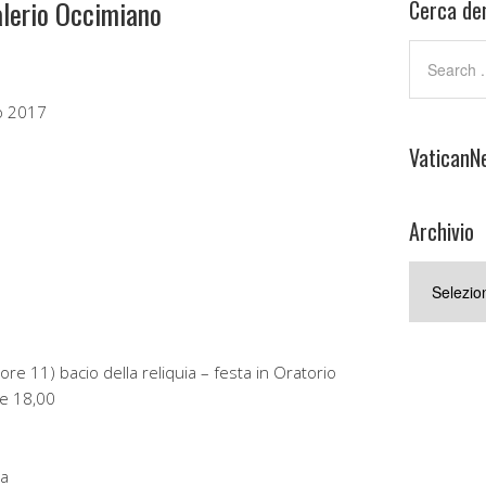
alerio Occimiano
Cerca den
o 2017
VaticanN
Archivio
Archivio
e 11) bacio della reliquia – festa in Oratorio
re 18,00
ra