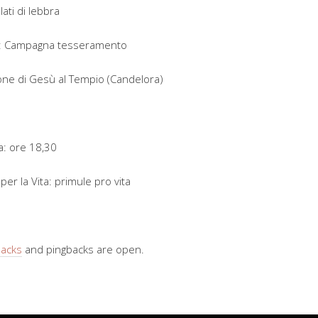
ati di lebbra
e: Campagna tesseramento
one di Gesù al Tempio (Candelora)
a: ore 18,30
er la Vita: primule pro vita
backs
and pingbacks are open.