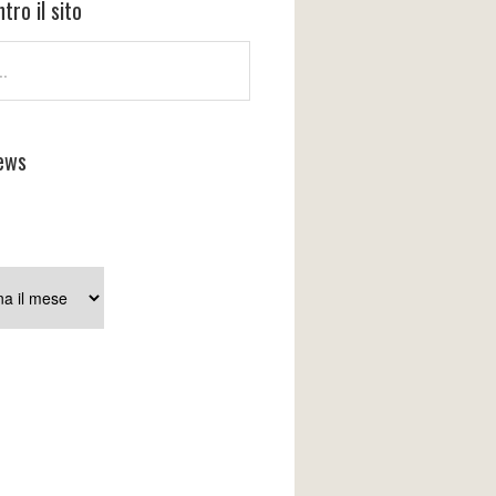
tro il sito
ews