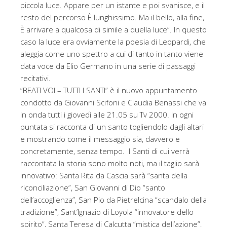
piccola luce. Appare per un istante e poi svanisce, e il
resto del percorso È lunghissimo. Ma il bello, alla fine,
È arrivare a qualcosa di simile a quella luce”. In questo
caso la luce era ovviamente la poesia di Leopardi, che
aleggia come uno spettro a cui di tanto in tanto viene
data voce da Elio Germano in una serie di passaggi
recitativi.
“BEATI VOI – TUTTI I SANTI” è il nuovo appuntamento
condotto da Giovanni Scifoni e Claudia Benassi che va
in onda tutti i giovedì alle 21.05 su Tv 2000. In ogni
puntata si racconta di un santo togliendolo dagli altari
e mostrando come il messaggio sia, davvero e
concretamente, senza tempo. I Santi di cui verrà
raccontata la storia sono molto noti, ma il taglio sarà
innovativo: Santa Rita da Cascia sarà “santa della
riconciliazione”, San Giovanni di Dio “santo
dell’accoglienza”, San Pio da Pietrelcina “scandalo della
tradizione”, Sant’Ignazio di Loyola “innovatore dello
spirito”, Santa Teresa di Calcutta “mistica dell’azione”,