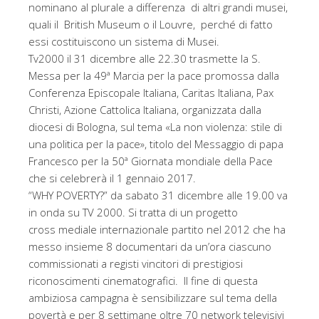
nominano al plurale a differenza di altri grandi musei,
quali il British Museum o il Louvre, perché di fatto
essi costituiscono un sistema di Musei.
Tv2000 il 31 dicembre alle 22.30 trasmette la S.
Messa per la 49ª Marcia per la pace promossa dalla
Conferenza Episcopale Italiana, Caritas Italiana, Pax
Christi, Azione Cattolica Italiana, organizzata dalla
diocesi di Bologna, sul tema «La non violenza: stile di
una politica per la pace», titolo del Messaggio di papa
Francesco per la 50ª Giornata mondiale della Pace
che si celebrerà il 1 gennaio 2017.
“WHY POVERTY?” da sabato 31 dicembre alle 19.00 va
in onda su TV 2000. Si tratta di un progetto
cross mediale internazionale partito nel 2012 che ha
messo insieme 8 documentari da un’ora ciascuno
commissionati a registi vincitori di prestigiosi
riconoscimenti cinematografici. Il fine di questa
ambiziosa campagna è sensibilizzare sul tema della
povertà e per 8 settimane oltre 70 network televisivi