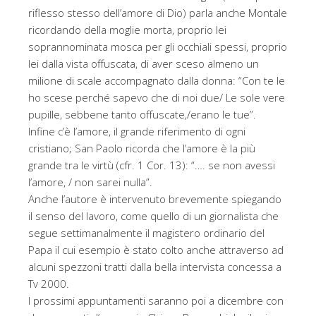
riflesso stesso dell’amore di Dio) parla anche Montale
ricordando della moglie morta, proprio lei
soprannominata mosca per gli occhiali spessi, proprio
lei dalla vista offuscata, di aver sceso almeno un
milione di scale accompagnato dalla donna: “Con te le
ho scese perché sapevo che di noi due/ Le sole vere
pupille, sebbene tanto offuscate,/erano le tue”.
Infine c’è l’amore, il grande riferimento di ogni
cristiano; San Paolo ricorda che l’amore è la più
grande tra le virtù (cfr. 1 Cor. 13): “…. se non avessi
l’amore, / non sarei nulla”.
Anche l’autore è intervenuto brevemente spiegando
il senso del lavoro, come quello di un giornalista che
segue settimanalmente il magistero ordinario del
Papa il cui esempio è stato colto anche attraverso ad
alcuni spezzoni tratti dalla bella intervista concessa a
Tv 2000.
I prossimi appuntamenti saranno poi a dicembre con