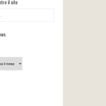
tro il sito
ews