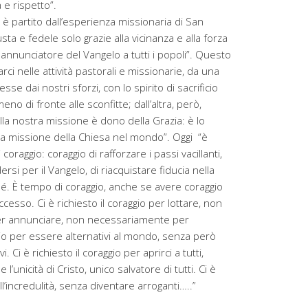
 e rispetto”.
 è partito dall’esperienza missionaria di San
usta e fedele solo grazie alla vicinanza e alla forza
n annunciatore del Vangelo a tutti i popoli”. Questo
i nelle attività pastorali e missionarie, da una
sse dai nostri sforzi, con lo spirito di sacrificio
no di fronte alle sconfitte; dall’altra, però,
la nostra missione è dono della Grazia: è lo
 la missione della Chiesa nel mondo”. Oggi “è
raggio: coraggio di rafforzare i passi vacillanti,
rsi per il Vangelo, di riacquistare fiducia nella
sé. È tempo di coraggio, anche se avere coraggio
ccesso. Ci è richiesto il coraggio per lottare, non
er annunciare, non necessariamente per
ggio per essere alternativi al mondo, senza però
 Ci è richiesto il coraggio per aprirci a tutti,
l’unicità di Cristo, unico salvatore di tutti. Ci è
ll’incredulità, senza diventare arroganti…..”