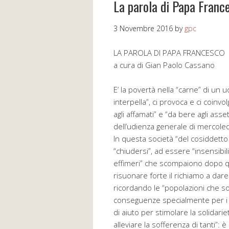
La parola di Papa Franc
3 Novembre 2016
by
gpc
LA PAROLA DI PAPA FRANCESCO
a cura di Gian Paolo Cassano
E’ la povertà nella “carne” di un
interpella”, ci provoca e ci coin
agli affamati” e “da bere agli asse
dell’udienza generale di mercoled
In questa società “del cosiddett
“chiudersi”, ad essere “insensibili 
effimeri” che scompaiono dopo q
risuonare forte il richiamo a dare
ricordando le “popolazioni che so
conseguenze specialmente per i b
di aiuto per stimolare la solidari
alleviare la sofferenza di tanti”: