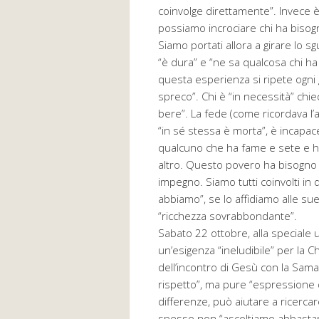
coinvolge direttamente”. Invece è
possiamo incrociare chi ha bisog
Siamo portati allora a girare lo s
“è dura” e “ne sa qualcosa chi ha
questa esperienza si ripete ogni 
spreco”. Chi è “in necessità” chi
bere”. La fede (come ricordava l
“in sé stessa è morta”, è incapace
qualcuno che ha fame e sete e 
altro. Questo povero ha bisogno d
impegno. Siamo tutti coinvolti in 
abbiamo”, se lo affidiamo alle su
“ricchezza sovrabbondante”.
Sabato 22 ottobre, alla speciale 
un’esigenza “ineludibile” per la
dell’incontro di Gesù con la Samar
rispetto”, ma pure “espressione d
differenze, può aiutare a ricerca
spesso non “ascoltiamo abbastan