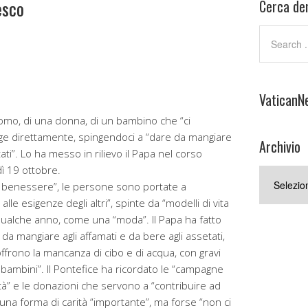
esco
Cerca den
VaticanN
 uomo, di una donna, di un bambino che “ci
volge direttamente, spingendoci a “dare da mangiare
Archivio
tati”. Lo ha messo in rilievo il Papa nel corso
ì 19 ottobre.
Archivio
o benessere”, le persone sono portate a
alle esigenze degli altri”, spinte da “modelli di vita
ualche anno, come una “moda”. Il Papa ha fatto
 da mangiare agli affamati e da bere agli assetati,
ffrono la mancanza di cibo e di acqua, con gravi
ambini”. Il Pontefice ha ricordato le “campagne
età” e le donazioni che servono a “contribuire ad
 è una forma di carità “importante”, ma forse “non ci