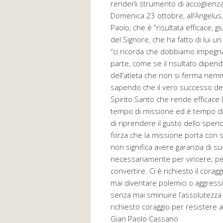
renderli strumento di accoglienza
Domenica 23 ottobre, all’Angelus,
Paolo, che è “risultata efficace, gi
del Signore, che ha fatto di lui u
“ci ricorda che dobbiamo impegnarc
parte, come se il risultato dipende
dell’atleta che non si ferma nemme
sapendo che il vero successo del
Spirito Santo che rende efficace
tempo di missione ed è tempo di co
di riprendere il gusto dello spende
forza che la missione porta con 
non significa avere garanzia di su
necessariamente per vincere; p
convertire. Ci è richiesto il cora
mai diventare polemici o aggressivi.
senza mai sminuire l’assolutezza e 
richiesto coraggio per resistere a
Gian Paolo Cassano