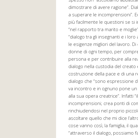
dimostrare di avere ragione”. Dia
a superare le incomprensioni”. Ed
più facilmente le questioni se si
“nel rapporto tra marito e moglie” 
“dialogo tra gli insegnanti e i lor
le esigenze migliori del lavoro. Di
donne di ogni tempo, per compre
persona e per contribuire alla re
dialogo nella custodia del creato e
costruzione della pace e di una re
dialogo che “sono espressione del
va incontro e in ognuno pone un
alla sua opera creatrice”. Infatti “
incomprensioni; crea ponti di co
rinchiudendosi nel proprio picco
ascoltare quello che mi dice l’alt
cose vanno così, la famiglia, il qua
“attraverso il dialogo, possiamo f