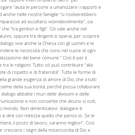
logare “aiuta le persone a umanizzare i rapporti e
 anche nelle nostre famiglie “si risolverebbero
 imparasse ad ascoltarsi vicendevolmente”, sia
che “tra genitori e figli”. Ciò vale anche nel
o alunni; oppure tra dirigenti e operai, per scoprire
 dialogo vive anche la Chiesa con gli uomini e le
ndere le necessità che sono nel cuore di ogni
alizzazione del bene comune.” Così è per il
 tra le religioni. Tutto ciò può contribuire “alla
te di rispetto e di fraternità”. Tutte le forme di
la grande esigenza di amore di Dio, che a tutti
 seme della sua bontà, perché possa collaborare
il dialogo abbatte i muri delle divisioni e delle
municazione e non consente che alcuno si isoli,
lo mondo. Non dimenticatevi: dialogare è
ro e dire con mitezza quello che penso io. Se le
rtiere, il posto di lavoro, saranno migliori”. Così
ar crescere i segni della misericordia di Dio e