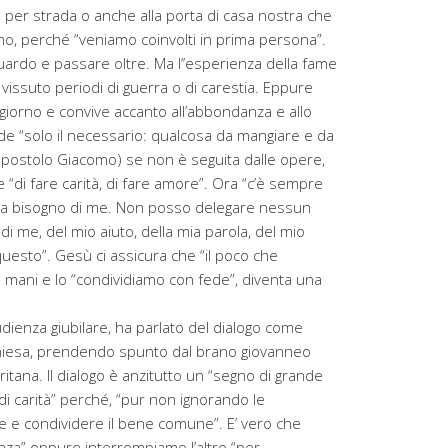
 per strada o anche alla porta di casa nostra che
no, perché “veniamo coinvolti in prima persona”.
guardo e passare oltre. Ma l’’esperienza della fame
 vissuto periodi di guerra o di carestia. Eppure
giorno e convive accanto all’abbondanza e allo
ede “solo il necessario: qualcosa da mangiare e da
’apostolo Giacomo) se non è seguita dalle opere,
 “di fare carità, di fare amore”. Ora “c’è sempre
ha bisogno di me. Non posso delegare nessun
i me, del mio aiuto, della mia parola, del mio
questo”. Gesù ci assicura che “il poco che
e mani e lo “condividiamo con fede”, diventa una
udienza giubilare, ha parlato del dialogo come
 Chiesa, prendendo spunto dal brano giovanneo
itana. Il dialogo è anzitutto un “segno di grande
i carità” perché, “pur non ignorando le
re e condividere il bene comune”. E’ vero che
za” oppure interrompiamo l’altro “per