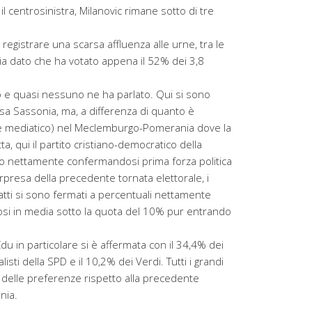
il centrosinistra, Milanovic rimane sotto di tre
 registrare una scarsa affluenza alle urne, tra le
zia dato che ha votato appena il 52% dei 3,8
 e quasi nessuno ne ha parlato. Qui si sono
ssa Sassonia, ma, a differenza di quanto è
e mediatico) nel Meclemburgo-Pomerania dove la
, qui il partito cristiano-democratico della
sto nettamente confermandosi prima forza politica
orpresa della precedente tornata elettorale, i
nfatti si sono fermati a percentuali nettamente
dosi in media sotto la quota del 10% pur entrando
Cdu in particolare si è affermata con il 34,4% dei
isti della SPD e il 10,2% dei Verdi. Tutti i grandi
 delle preferenze rispetto alla precedente
nia.