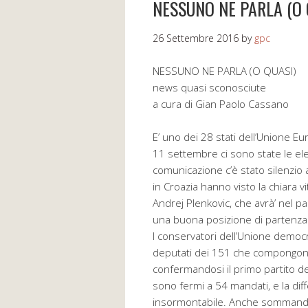
NESSUNO NE PARLA (O 
26 Settembre 2016
by
gpc
NESSUNO NE PARLA (O QUASI)
news quasi sconosciute
a cura di Gian Paolo Cassano
E’ uno dei 28 stati dell’Unione E
11 settembre ci sono state le ele
comunicazione c’è stato silenzio a
in Croazia hanno visto la chiara v
Andrej Plenkovic, che avrà’ nel p
una buona posizione di partenza
I conservatori dell’Unione democr
deputati dei 151 che compongono
confermandosi il primo partito de
sono fermi a 54 mandati, e la di
insormontabile. Anche sommando i 