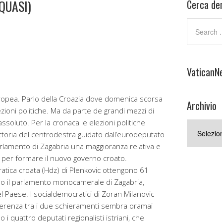
QUASI)
Cerca den
VaticanN
uropea. Parlo della Croazia dove domenica scorsa
Archivio
zioni politiche. Ma da parte de grandi mezzi di
ssoluto. Per la cronaca le elezioni politiche
Archivio
ittoria del centrodestra guidato dall’eurodeputato
arlamento di Zagabria una maggioranza relativa e
 per formare il nuovo governo croato.
atica croata (Hdz) di Plenkovic ottengono 61
 il parlamento monocamerale di Zagabria,
l Paese. I socialdemocratici di Zoran Milanovic
fferenza tra i due schieramenti sembra oramai
quattro deputati regionalisti istriani, che