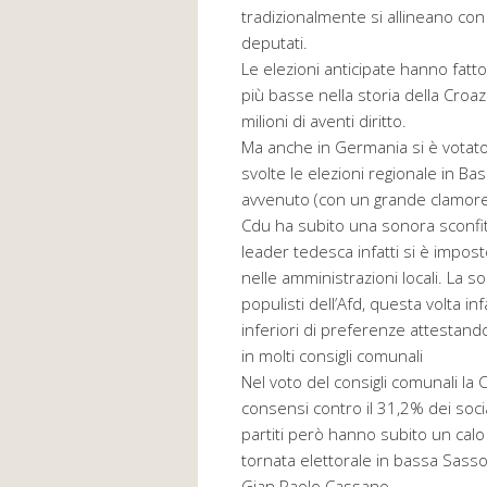
tradizionalmente si allineano con 
deputati.
Le elezioni anticipate hanno fatto
più basse nella storia della Croa
milioni di aventi diritto.
Ma anche in Germania si è votato
svolte le elezioni regionale in Ba
avvenuto (con un grande clamor
Cdu ha subito una sonora sconfitta
leader tedesca infatti si è impo
nelle amministrazioni locali. La s
populisti dell’Afd, questa volta i
inferiori di preferenze attestan
in molti consigli comunali
Nel voto del consigli comunali la 
consensi contro il 31,2% dei social
partiti però hanno subito un calo
tornata elettorale in bassa Sasso
Gian Paolo Cassano