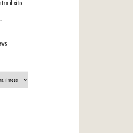
tro il sito
ews