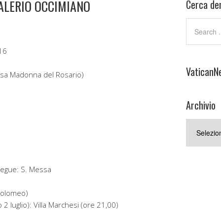
VALERIO OCCIMIANO
Cerca den
16
VaticanN
iesa Madonna del Rosario)
Archivio
Archivio
 segue: S. Messa
rtolomeo)
2 luglio): Villa Marchesi (ore 21,00)