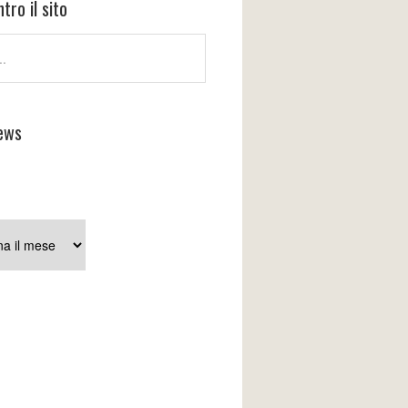
tro il sito
ews