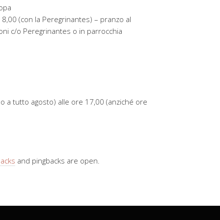
ropa
18,00 (con la Peregrinantes) – pranzo al
oni c/o Peregrinantes o in parrocchia
ino a tutto agosto) alle ore 17,00 (anziché ore
backs
and pingbacks are open.