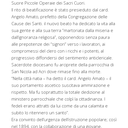
Suore Piccole Operaie dei Sacri Cuori.
Il rito di beatificazione è stato presieduto dal card.
Angelo Amato, prefetto della Congregazione delle
Cause dei Santi. il nuovo beato ha dedicato la vita alla
sua gente e alla sua terra “martoriata dalla miseria e
dall’ignoranza religiosa”, opponendosi senza paura
alle prepotenze dei “signori” verso i lavoratori, ai
compromessi del clero con i ricchi e i potenti, al
progressivo diffondersi del sentimento anticlericale.
Sacerdote diocesano fu arciprete della parrocchia di
San Nicola ad Acri dove rimase fino alla morte.
“Nella città natia – ha detto il card. Angelo Amato – il
suo portamento ascetico suscitava ammirazione e
rispetto. Ma fu soprattutto la totale dedizione al
ministero parrocchiale che colpì la cittadinanza. I
fedeli erano attratti da lui come da una calamita e
subito lo ritennero un santo”.
Era convinto dell’urgenza dell’istruzione popolare; così
nel 1894, con la collaborazione di una giovane,