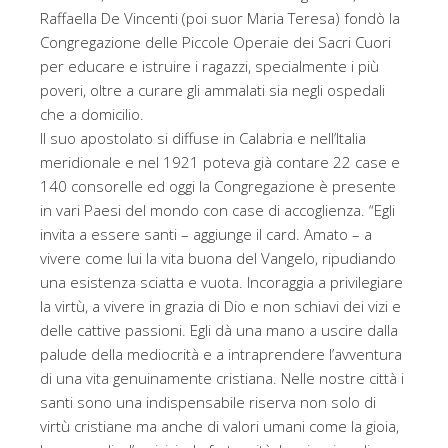
Raffaella De Vincenti (poi suor Maria Teresa) fondò la
Congregazione delle Piccole Operaie dei Sacri Cuori
per educare e istruire i ragazzi, specialmente i più
poveri, oltre a curare gli ammalati sia negli ospedali
che a domicilio.
Il suo apostolato si diffuse in Calabria e nell’Italia
meridionale e nel 1921 poteva già contare 22 case e
140 consorelle ed oggi la Congregazione è presente
in vari Paesi del mondo con case di accoglienza. “Egli
invita a essere santi – aggiunge il card. Amato – a
vivere come lui la vita buona del Vangelo, ripudiando
una esistenza sciatta e vuota. Incoraggia a privilegiare
la virtù, a vivere in grazia di Dio e non schiavi dei vizi e
delle cattive passioni. Egli dà una mano a uscire dalla
palude della mediocrità e a intraprendere l’avventura
di una vita genuinamente cristiana. Nelle nostre città i
santi sono una indispensabile riserva non solo di
virtù cristiane ma anche di valori umani come la gioia,