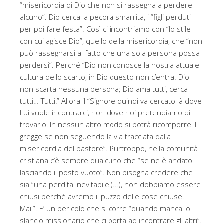
“misericordia di Dio che non si rassegna a perdere
alcuno”. Dio cerca la pecora smarrita, i “figli perduti
per poi fare festa”. Così ci incontriamo con “lo stile
con cui agisce Dio”, quello della misericordia, che “non
può rassegnarsi al fatto che una sola persona possa
perdersi”. Perché “Dio non conosce la nostra attuale
cultura dello scarto, in Dio questo non c’entra. Dio
non scarta nessuna persona; Dio ama tutti, cerca
tutti… Tutti!” Allora il “Signore quindi va cercato là dove
Lui vuole incontrarci, non dove noi pretendiamo di
trovarlo! In nessun altro modo si potrà ricomporre il
gregge se non seguendo la via tracciata dalla
misericordia del pastore”. Purtroppo, nella comunità
cristiana c’è sempre qualcuno che “se ne è andato
lasciando il posto vuoto”. Non bisogna credere che
sia “una perdita inevitabile (…), non dobbiamo essere
chiusi perché avremo il puzzo delle cose chiuse.
Mai!”. E’ un pericolo che si corre “quando manca lo
slancio missionario che ci porta ad incontrare gli altri”.