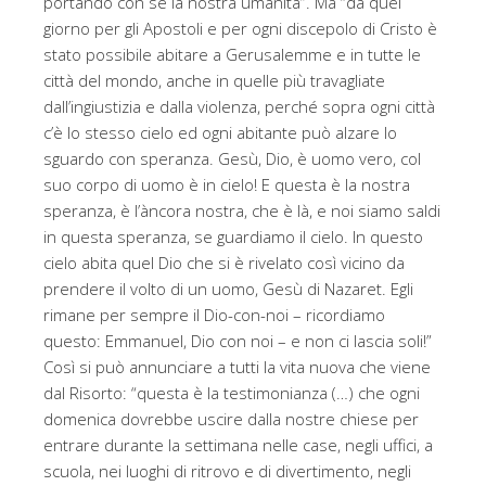
portando con sé la nostra umanità”. Ma “da quel
giorno per gli Apostoli e per ogni discepolo di Cristo è
stato possibile abitare a Gerusalemme e in tutte le
città del mondo, anche in quelle più travagliate
dall’ingiustizia e dalla violenza, perché sopra ogni città
c’è lo stesso cielo ed ogni abitante può alzare lo
sguardo con speranza. Gesù, Dio, è uomo vero, col
suo corpo di uomo è in cielo! E questa è la nostra
speranza, è l’àncora nostra, che è là, e noi siamo saldi
in questa speranza, se guardiamo il cielo. In questo
cielo abita quel Dio che si è rivelato così vicino da
prendere il volto di un uomo, Gesù di Nazaret. Egli
rimane per sempre il Dio-con-noi – ricordiamo
questo: Emmanuel, Dio con noi – e non ci lascia soli!”
Così si può annunciare a tutti la vita nuova che viene
dal Risorto: “questa è la testimonianza (…) che ogni
domenica dovrebbe uscire dalla nostre chiese per
entrare durante la settimana nelle case, negli uffici, a
scuola, nei luoghi di ritrovo e di divertimento, negli