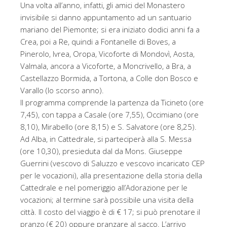
Una volta all’anno, infatti, gli amici del Monastero
invisibile si danno appuntamento ad un santuario
mariano del Piemonte; si era iniziato dodici anni fa a
Crea, poi a Re, quindi a Fontanelle di Boves, a
Pinerolo, Ivrea, Oropa, Vicoforte di Mondovì, Aosta,
Valmala, ancora a Vicoforte, a Moncrivello, a Bra, a
Castellazzo Bormida, a Tortona, a Colle don Bosco e
Varallo (lo scorso anno).
Il programma comprende la partenza da Ticineto (ore
7,45), con tappa a Casale (ore 7,55), Occimiano (ore
8,10), Mirabello (ore 8,15) e S. Salvatore (ore 8,25).
Ad Alba, in Cattedrale, si parteciperà alla S. Messa
(ore 10,30), presieduta dal da Mons. Giuseppe
Guerrini (vescovo di Saluzzo e vescovo incaricato CEP
per le vocazioni), alla presentazione della storia della
Cattedrale e nel pomeriggio all’Adorazione per le
vocazioni; al termine sarà possibile una visita della
città. Il costo del viaggio è di € 17; si può prenotare il
pranzo (€ 20) oppure pranzare al sacco. L’arrivo