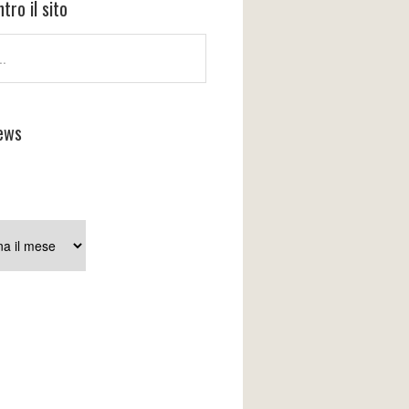
tro il sito
ews