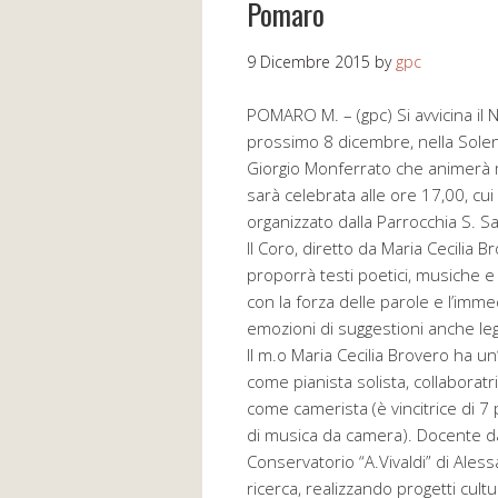
Pomaro
9 Dicembre 2015
by
gpc
POMARO M. – (gpc) Si avvicina il 
prossimo 8 dicembre, nella Solen
Giorgio Monferrato che animerà
sarà celebrata alle ore 17,00, cui 
organizzato dalla Parrocchia S. Sa
Il Coro, diretto da Maria Cecilia
proporrà testi poetici, musiche e 
con la forza delle parole e l’imme
emozioni di suggestioni anche lega
Il m.o Maria Cecilia Brovero ha un’i
come pianista solista, collaboratr
come camerista (è vincitrice di 7 
di musica da camera). Docente da
Conservatorio “A.Vivaldi” di Aless
ricerca, realizzando progetti cultu