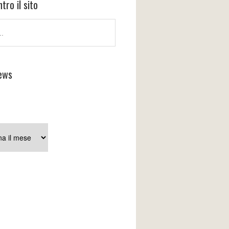
tro il sito
ews