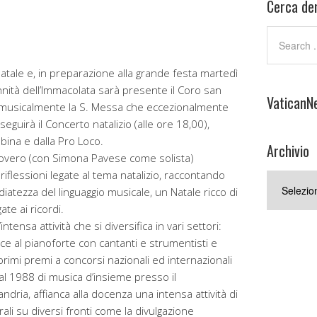
Cerca den
Natale e, in preparazione alla grande festa martedì
nità dell’Immacolata sarà presente il Coro san
VaticanN
 musicalmente la S. Messa che eccezionalmente
seguirà il Concerto natalizio (alle ore 18,00),
bina e dalla Pro Loco.
Archivio
 Brovero (con Simona Pavese come solista)
riflessioni legate al tema natalizio, raccontando
Archivio
diatezza del linguaggio musicale, un Natale ricco di
te ai ricordi.
ntensa attività che si diversifica in vari settori:
ice al pianoforte con cantanti e strumentisti e
primi premi a concorsi nazionali ed internazionali
l 1988 di musica d’insieme presso il
andria, affianca alla docenza una intensa attività di
rali su diversi fronti come la divulgazione