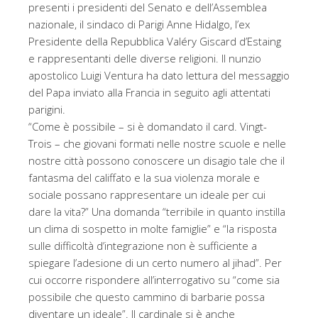
presenti i presidenti del Senato e dell’Assemblea
nazionale, il sindaco di Parigi Anne Hidalgo, l’ex
Presidente della Repubblica Valéry Giscard d’Estaing
e rappresentanti delle diverse religioni. Il nunzio
apostolico Luigi Ventura ha dato lettura del messaggio
del Papa inviato alla Francia in seguito agli attentati
parigini.
“Come è possibile – si è domandato il card. Vingt-
Trois – che giovani formati nelle nostre scuole e nelle
nostre città possono conoscere un disagio tale che il
fantasma del califfato e la sua violenza morale e
sociale possano rappresentare un ideale per cui
dare la vita?” Una domanda “terribile in quanto instilla
un clima di sospetto in molte famiglie” e “la risposta
sulle difficoltà d’integrazione non è sufficiente a
spiegare l’adesione di un certo numero al jihad”. Per
cui occorre rispondere all’interrogativo su “come sia
possibile che questo cammino di barbarie possa
diventare un ideale”. Il cardinale si è anche