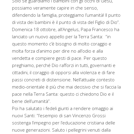
Solo se guardiamo i bambini con gli occhi di Gesù,
possiamo veramente capire in che senso,
difendendo la famiglia, proteggiamo l’umanità! Il punto
di vista dei bambini è il punto di vista del Figlio di Dio”.
Domenica 18 ottobre, all’Angelus, Papa Francesco ha
lanciato un nuovo appello per la Terra Santa: “in
questo momento c’è bisogno di molto coraggio e
molta forza d’animo per dire no all’odio e alla
vendetta e compiere gesti di pace. Per questo
preghiamo, perché Dio rafforzi in tutti, governanti e
cittadini, il coraggio di opporsi alla violenza e di fare
passi concreti di distensione. Nell’attuale contesto
medio-orientale è più che mai decisivo che si faccia la
pace nella Terra Santa: questo ci chiedono Dio e il
bene dell’umanità”.
Poi ha salutato i fedeli giunti a rendere omaggio ai
nuovi Santi: “l’esempio di san Vincenzo Grossi
sostenga l’impegno per l’educazione cristiana delle
nuove generazioni. Saluto i pellegrini venuti dalla