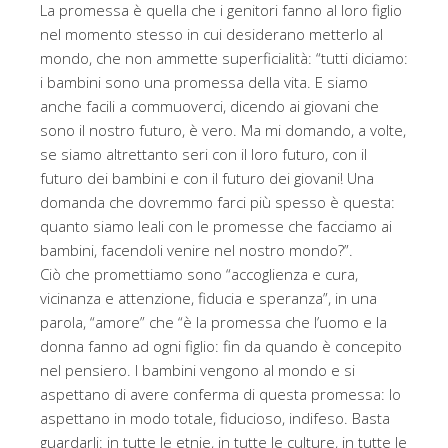
La promessa è quella che i genitori fanno al loro figlio
nel momento stesso in cui desiderano metterlo al
mondo, che non ammette superficialità: “tutti diciamo:
i bambini sono una promessa della vita. E siamo
anche facili a commuoverci, dicendo ai giovani che
sono il nostro futuro, è vero. Ma mi domando, a volte,
se siamo altrettanto seri con il loro futuro, con il
futuro dei bambini e con il futuro dei giovani! Una
domanda che dovremmo farci più spesso è questa:
quanto siamo leali con le promesse che facciamo ai
bambini, facendoli venire nel nostro mondo?”.
Ciò che promettiamo sono “accoglienza e cura,
vicinanza e attenzione, fiducia e speranza”, in una
parola, “amore” che “è la promessa che l’uomo e la
donna fanno ad ogni figlio: fin da quando è concepito
nel pensiero. I bambini vengono al mondo e si
aspettano di avere conferma di questa promessa: lo
aspettano in modo totale, fiducioso, indifeso. Basta
guardarli: in tutte le etnie, in tutte le culture, in tutte le