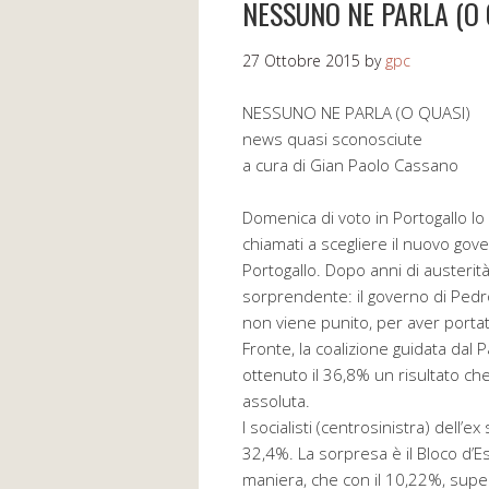
NESSUNO NE PARLA (O 
27 Ottobre 2015
by
gpc
NESSUNO NE PARLA (O QUASI)
news quasi sconosciute
a cura di Gian Paolo Cassano
Domenica di voto in Portogallo lo 
chiamati a scegliere il nuovo gove
Portogallo. Dopo anni di austeri
sorprendente: il governo di Ped
non viene punito, per aver portato
Fronte, la coalizione guidata dal 
ottenuto il 36,8% un risultato c
assoluta.
I socialisti (centrosinistra) dell’
32,4%. La sorpresa è il Bloco d’E
maniera, che con il 10,22%, supera