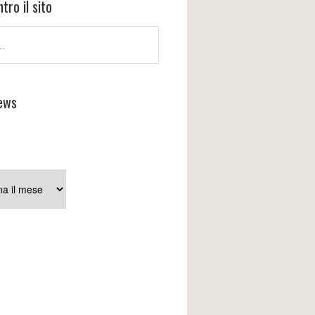
tro il sito
ews