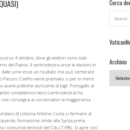
QUASI)
Cerca den
VaticanN
scorso 4 ottobre, dove gli elettori sono stati
Archivio
rno del Paese. Il centrodestra vince le elezioni in
tà dalle urne esce un risultato che può sembrare
Archivio
ro Passos Coelho viene premiato, o per lo meno
 avanti politiche durissime di tagli. Portogallo al
Partito socialdemocratico (centrodestra) ha
he non consegna ai conservatori la maggioranza
ex sindaco di Lisbona António Costa si fermano al
squerda, formazione simile alla Syriza prima
 i comunisti leninisti del Cdu (7,9%). Si apre così