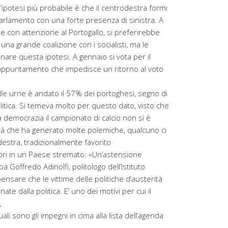
l’ipotesi più probabile è che il centrodestra formi
arlamento con una forte presenza di sinistra. A
e con attenzione al Portogallo, si preferirebbe
una grande coalizione con i socialisti, ma le
are questa ipotesi. A gennaio si vota per il
 appuntamento che impedisce un ritorno al voto
alle urne è andato il 57% dei portoghesi, segno di
itica. Si temeva molto per questo dato, visto che
la democrazia il campionato di calcio non si è
ità che ha generato molte polemiche, qualcuno ci
estra, tradizionalmente favorito
tori in un Paese stremato: «Un’astensione
a Goffredo Adinolfi, politologo dell’Istituto
pensare che le vittime delle politiche d’austerità
te dalla politica. E’ uno dei motivi per cui il
,
li sono gli impegni in cima alla lista dell’agenda