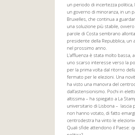
un periodo di incertezza politica, 
un governo di minoranza, in un p
Bruxelles, che continua a guardar
una soluzione più stabile, ovvero 
parole di Costa sembrano allontan
presidente della Repubblica, un
nel prossimo anno.
L’affluenza è stata molto bassa, 
uno scarso interesse verso la pol
per la prima volta dal ritorno del
fermato per le elezioni. Una nov
ha visto una manovra del centrod
dall’astensionismo. Pochi in elet
altissima – ha spiegato a La Stamp
universitario di Lisbona – lascia 
non hanno votato, di fatto emargina
centrodestra ha vinto le elezioni»
Quali sfide attendono il Paese: qua
politica?