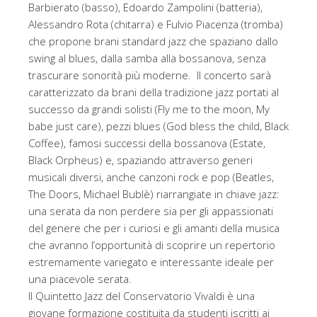
Barbierato (basso), Edoardo Zampolini (batteria),
Alessandro Rota (chitarra) e Fulvio Piacenza (tromba)
che propone brani standard jazz che spaziano dallo
swing al blues, dalla samba alla bossanova, senza
trascurare sonorità più moderne. Il concerto sarà
caratterizzato da brani della tradizione jazz portati al
successo da grandi solisti (Fly me to the moon, My
babe just care), pezzi blues (God bless the child, Black
Coffee), famosi successi della bossanova (Estate,
Black Orpheus) e, spaziando attraverso generi
musicali diversi, anche canzoni rock e pop (Beatles,
The Doors, Michael Bublè) riarrangiate in chiave jazz:
una serata da non perdere sia per gli appassionati
del genere che per i curiosi e gli amanti della musica
che avranno l’opportunità di scoprire un repertorio
estremamente variegato e interessante ideale per
una piacevole serata.
Il Quintetto Jazz del Conservatorio Vivaldi è una
giovane formazione costituita da studenti iscritti ai