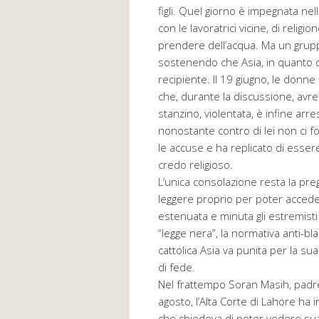
figli. Quel giorno è impegnata nel
con le lavoratrici vicine, di relig
prendere dell’acqua. Ma un grup
sostenendo che Asia, in quanto c
recipiente. Il 19 giugno, le donn
che, durante la discussione, avr
stanzino, violentata, è infine arres
nonostante contro di lei non ci 
le accuse e ha replicato di esser
credo religioso.
L’unica consolazione resta la pregh
leggere proprio per poter acceder
estenuata e minuta gli estremisti 
“legge nera”, la normativa anti-b
cattolica Asia va punita per la sua
di fede.
Nel frattempo Soran Masih, padre di
agosto, l’Alta Corte di Lahore ha 
che chiedeva di poter vedere sua