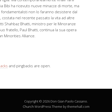
sia Bibi ha ricevuto nuove minacce di morte, ma
i fondamentalisti non lo faranno desistere dal
 costata nel recente passato la vita ad altre
utti Shahbaz Bhatti, ministro per le Minoranze
uo fratello, Paul Bhatti, continua la sua opera
n Minorities Alliance.
backs
and pingbacks are open.
Copyright © 2026 Don Gian Paolo Cassano.
Church
WordPress Theme by themehall.com