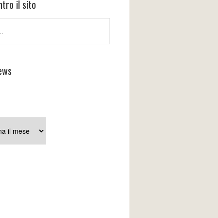
tro il sito
ews