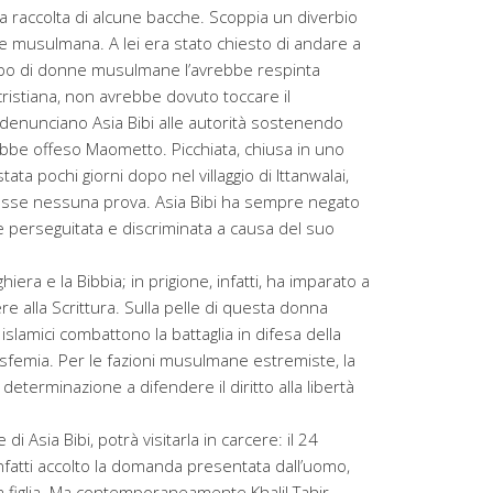
la raccolta di alcune bacche. Scoppia un diverbio
ione musulmana. A lei era stato chiesto di andare a
po di donne musulmane l’avrebbe respinta
ristiana, non avrebbe dovuto toccare il
e denunciano Asia Bibi alle autorità sostenendo
ebbe offeso Maometto. Picchiata, chiusa in uno
tata pochi giorni dopo nel villaggio di Ittanwalai,
fosse nessuna prova. Asia Bibi ha sempre negato
e perseguitata e discriminata a causa del suo
iera e la Bibbia; in prigione, infatti, ha imparato a
e alla Scrittura. Sulla pelle di questa donna
islamici combattono la battaglia in difesa della
lasfemia. Per le fazioni musulmane estremiste, la
 determinazione a difendere il diritto alla libertà
 Asia Bibi, potrà visitarla in carcere: il 24
infatti accolto la domanda presentata dall’uomo,
 figlia. Ma contemporaneamente Khalil Tahir