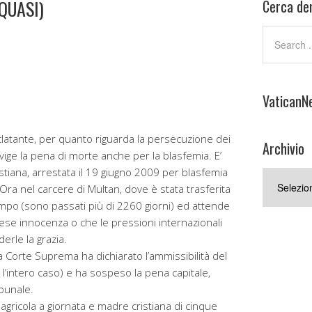
QUASI)
Cerca den
VaticanN
 eclatante, per quanto riguarda la persecuzione dei
Archivio
ti vige la pena di morte anche per la blasfemia. E’
stiana, arrestata il 19 giugno 2009 per blasfemia
Archivio
ra nel carcere di Multan, dove è stata trasferita
empo (sono passati più di 2260 giorni) ed attende
ese innocenza o che le pressioni internazionali
erle la grazia.
a Corte Suprema ha dichiarato l’ammissibilità del
l’intero caso) e ha sospeso la pena capitale,
bunale.
 agricola a giornata e madre cristiana di cinque