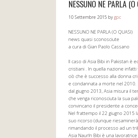
NESSUNO NE PARLA (O 
10 Settembre 2015
by
gpc
NESSUNO NE PARLA (O QUASI)
news quasi sconosciute
a cura di Gian Paolo Cassano
Il caso di Asia Bibi in Pakistan è
cristiani . In quella nazione infat
ciò che è successo alla donna cri
e condannata a morte nel 2010. O
dal giugno 2013, Asia misura il t
che venga riconosciuta la sua pal
convincano il presidente a conced
Nel frattempo il 22 giugno 2015 l
suo ricorso (dunque riesaminerà 
rimandando il processo ad un tri
Asia Naurīn Bibi è una lavoratrice