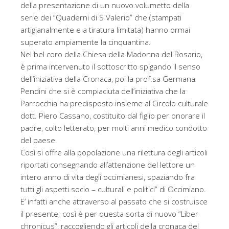
della presentazione di un nuovo volumetto della
serie dei “Quaderni di S Valerio” che (stampati
artigianalmente e a tiratura limitata) hanno ormai
superato ampiamente la cinquantina.
Nel bel coro della Chiesa della Madonna del Rosario,
è prima intervenuto il sottoscritto spigando il senso
dell’iniziativa della Cronaca, poi la prof.sa Germana
Pendini che si è compiaciuta dell’iniziativa che la
Parrocchia ha predisposto insieme al Circolo culturale
dott. Piero Cassano, costituito dal figlio per onorare il
padre, colto letterato, per molti anni medico condotto
del paese.
Così si offre alla popolazione una rilettura degli articoli
riportati consegnando all’attenzione del lettore un
intero anno di vita degli occimianesi, spaziando fra
tutti gli aspetti socio – culturali e politici” di Occimiano.
E’ infatti anche attraverso al passato che si costruisce
il presente; così è per questa sorta di nuovo “Liber
chronicus”, raccogliendo gli articoli della cronaca del