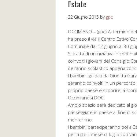
Estate
22 Giugno 2015
by
gpc
OCCIMIANO – (gpc) Al termine delle
ha preso il via il Centro Estivo 
Comunale dal 12 giugno al 30 giug
Si tratta di un’iniziativa in contin
coinvolti i giovani del Consiglio 
dell’anno scolastico appena conc
I bambini, guidati da Giuditta Ga
saranno coinvolti in un percorso 
proprio paese e scoprire la storia
Occimianesi DOC.
Ampio spazio sarà dedicato al gi
passeggiate in paese al fine di s
monferrino.
I bambini parteciperanno poi a Est
per tutto il mese di luglio con varie