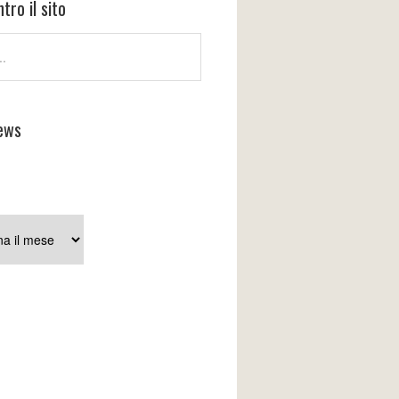
tro il sito
ews