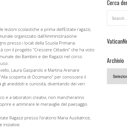
Cerca den
 lezioni scolastiche e prima dell’Estate ragazzi,
Comunale organizzato dall’Amministrazione
VaticanN
no presso i locali della Scuola Primaria.
uità con il progetto “Crescere Cittadini” che ha visto
Comunale dei Bambini e dei Ragazzi nel corso
Archivio
luso.
ravello, Laura Gasparolo e Martina Arenare
Archivio
“Alla scoperta di Occimiano” per conoscere il
 gli aneddoti e curiosità, diventando dei veri
oco e a laboratori creativi, non mancheranno
coprire e ammirare le meraviglie del paesaggio
ate Ragazzi presso l’oratorio Maria Ausiliatrice,
 iniziative.