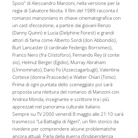
Sposi” di Alessandro Manzoni, nella versione per la
regia di Salvatore Nocita. Il film del 1989 racconta il
romanzo manzoniano in chiave cinematografica con
un cast d’eccezione, a partire dai giovani Renzo
(Danny Quinn) e Lucia (Delphine Forest) e grandi
attori di fama come Alberto Sordi (don Abbondio),
Burt Lancaster (il cardinale Federigo Borromeo),
Franco Nero (fra Cristoforo), Fernando Rey (il conte
zio), Helmut Berger (Egidio), Murray Abraham
(L’Innominato), Dario Fo (Azzeccagarbugli), Valentina
Cortese (donna Prassede) e Walter Chiari (Tonio).
Prima di ogni puntata dello sceneggiato poi sarà
proposta una rilettura del romanzo di Manzoni con
Andrea Monda, insegnante e scrittore tra i più
apprezzati nel panorama culturale italiano.
Sempre su TV 2000 venerdì 8 maggio alle 21:10 sarà
trasmesso “La Battaglia di Algeri”, un film storico da
rivedere per comprendere alcune problematiche
ancora attuali. Parla della guerra d’indipendenza